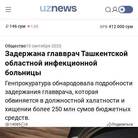
11 887 сум
-55.49
13 717 сум
1 271 000 сум
-25.83
МРОТ
146 сум
412 000 сум
-1.05
БРВ
Общество
10 сентября 2020
Задержана главврач Ташкентской
областной инфекционной
больницы
Генпрокуратура обнародовала подробности
задержания главврача, которая
обвиняется в должностной халатности и
хищении более 250 млн сумов бюджетных
средств.
14085
0
Поделиться