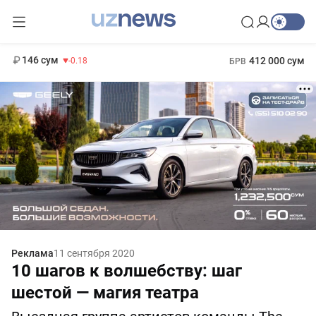
11 916 сум
28.92
13 749 сум
1 271 000 сум
32.19
МРОТ
146 сум
412 000 сум
-0.18
БРВ
Реклама
11 сентября 2020
10 шагов к волшебству: шаг
шестой — магия театра