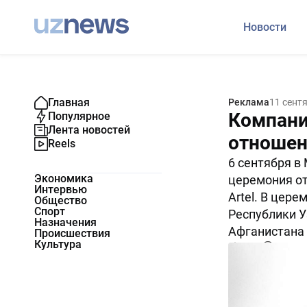
Новости
Главная
Реклама
11 сент
Компани
Популярное
Лента новостей
отношен
Reels
6 сентября в
Экономика
церемония о
Интервью
Artel. В цер
Общество
Спорт
Республики У
Назначения
Афганистана 
Происшествия
Культура
3931
0