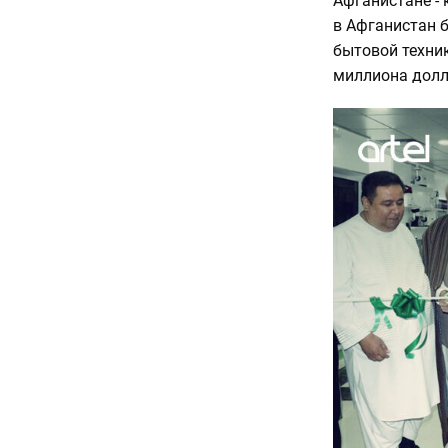
Афганистане - 
в Афганистан б
бытовой техник
миллиона дол