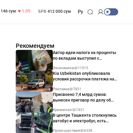
13 717 сум
-25.83
МРОТ
1 271 000 сум
146 сум
-1.05
БРВ
412 000 сум
Ру
Рекомендуем
Автор идеи налога на проценты
по вкладам выступил с
разъяснением
Экономика
11915
Kia Uzbekistan опубликовала
условия рассрочки платежа на
Kia Sonet со ставкой от 0%
Реклама
7831
годовых
Присвоено 7,4 млрд сумов:
вынесен приговор по делу об
обрушении путепровода в
Криминал
7431
Ташкенте
В центре Ташкента столкнулись
автобус и электробус, есть
пострадавший — видео
Происшествия
6338