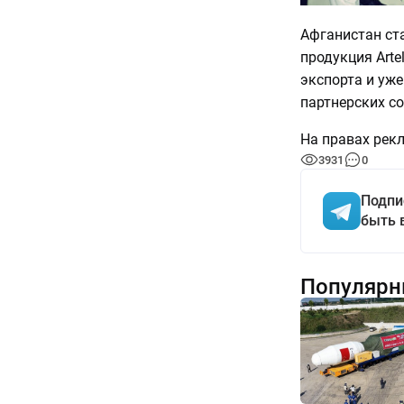
Афганистан ста
продукция Arte
экспорта и уж
партнерских с
На правах рек
3931
0
Подпи
быть 
Популярн