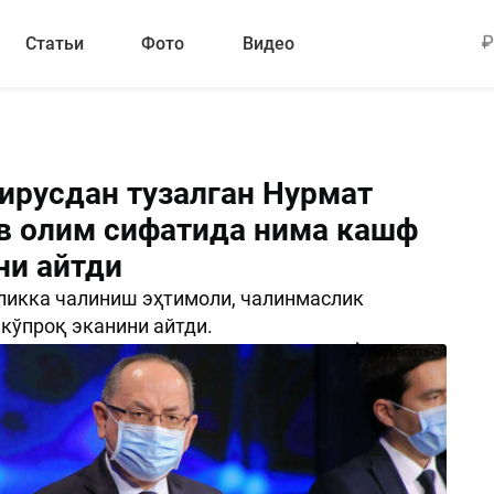
Статьи
Фото
Видео
ирусдан тузалган Нурмат
в олим сифатида нима кашф
ни айтди
ликка чалиниш эҳтимоли, чалинмаслик
кўпроқ эканини айтди.
Поделиться