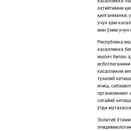
касалликка ча
эҳтиётимни қи
қилганманки, 
учун ҳам каса
мен ўзим учун
Республика ма
касалликка бе
ишонч билан, 
исботлаганини
касалликни ен
тузалиб кетиш
ичиш, сабзавот
организмнинг 
соғайиб кетиш
ўтди мутахасси
Эслатиб ўтами
эпидемиологик