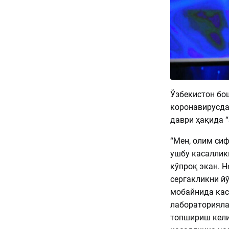
Ўзбекистон бо
коронавирусда
даври ҳақида “
“Мен, олим си
ушбу касаллик
кўпроқ экан. Н
сергакликни й
мобайнида кас
лабораторияла
топшириш кели