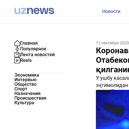
Новости
Главная
11 сентября 2020
Коронав
Популярное
Лента новостей
Отабеко
Reels
қилгани
Экономика
У ушбу касал
Интервью
Общество
эҳтимолидан 
Спорт
2336
0
Назначения
Происшествия
Культура