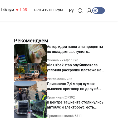
13 717 сум
-25.83
МРОТ
1 271 000 сум
146 сум
-1.05
БРВ
412 000 сум
Ру
Рекомендуем
Автор идеи налога на проценты
по вкладам выступил с
разъяснением
Экономика
11890
Kia Uzbekistan опубликовала
условия рассрочки платежа на
Kia Sonet со ставкой от 0%
Реклама
7785
годовых
Присвоено 7,4 млрд сумов:
вынесен приговор по делу об
обрушении путепровода в
Криминал
7392
Ташкенте
В центре Ташкента столкнулись
автобус и электробус, есть
пострадавший — видео
Происшествия
6311