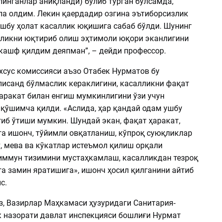
линганлар аниқланди) бўлиб турган бўлсамда,
ла олдим. Лекин қаердадир озгина эътиборсизлик
ушбу ҳолат касаллик юқишига сабаб бўлди. Шунинг
лликни юқтириб олиш эҳтимоли юқори эканлигини
 кашф қилдим деяпман”, – дейди профессор.
хсус комиссияси аъзо Отабек Нурматов бу
писанд бўлмаслик кераклигини, касалликни фақат
ҳаракат билан енгиш мумкинлигини ўзи учун
 қўшимча қилди. «Аслида, ҳар қандай одам ушбу
гиб ўтиши мумкин. Шундай экан, фақат ҳаракат,
га ишонч, тўйимли овқатланиш, кўпроқ суюқликлар
, мева ва кўкатлар истеъмол қилиш орқали
иммун тизимини мустаҳкамлаш, касалликдан тезроқ
га замин яратишига», ишонч ҳосил қилганини айтиб
с.
з, Вазирлар Маҳкамаси ҳузуридаги Санитария-
 назорати давлат инспекцияси бошлиғи Нурмат