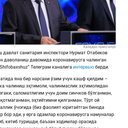
Халқаро пресс-клуб
ш давлат санитария инспектори Нурмат Отабеков
н даволаниш давомида коронавирусга чалинган
Shifobaxshuz” Телеграм каналига
интервью
берди.
фатида яна бир нарсани ўзим учун кашф қилдим –
ка чалиниш эҳтимоли, чалинмаслик эҳтимолидан
егаки, саломатлигим учун доим синчков бўлганман,
ўқотмаганман, эҳтиётимни қилганман. Тўрт ой
аллик ўчоғида (биз фаолият юритаётган бинода
р бор эди, у ерга одамлар коронавирусга намуналар
б, кетиб туришди, баъзан ходимлар орасида