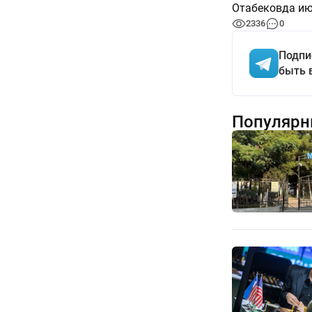
Отабековда ию
2336
0
Подпи
быть 
Популярн