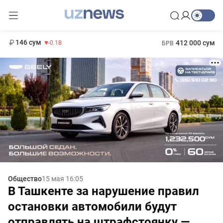
11 916 сум
28.92
13 749 сум
1 271 000 сум
32.19
МРОТ
146 сум
412 000 сум
-0.18
БРВ
Общество
15 мая 16:05
В Ташкенте за нарушение правил
остановки автомобили будут
отправлять на штрафстоянку —