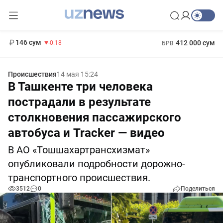
11 916 сум
28.92
13 749 сум
1 271 000 сум
32.19
МРОТ
146 сум
412 000 сум
-0.18
БРВ
Происшествия
14 мая 15:24
В Ташкенте три человека
пострадали в результате
столкновения пассажирского
автобуса и Tracker — видео
В АО «Тошшахартрансхизмат»
опубликовали подробности дорожно-
транспортного происшествия.
3512
0
Поделиться