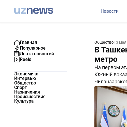
Новости
Главная
Общество
13 мая
В Ташке
Популярное
Лента новостей
метро
Reels
На первом эт
Экономика
Южный вокзал
Интервью
Чиланзарског
Общество
Спорт
4052
0
Назначения
Происшествия
Культура