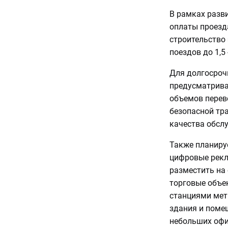
В рамках разв
оплаты проезда
строительство
поездов до 1,5 
Для долгосроч
предусматрива
объемов перево
безопасной тр
качества обсл
Также планиру
цифровые рекл
разместить на
торговые объе
станциями мет
здания и помещ
небольших офи