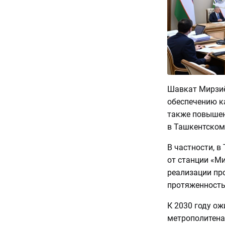
Шавкат Мирзи
обеспечению к
также повышен
в Ташкентском
В частности, 
от станции «М
реализации про
протяженность
К 2030 году ож
метрополитена 