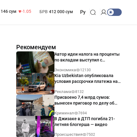
13 717 сум
-25.83
МРОТ
1 271 000 сум
146 сум
-1.05
БРВ
412 000 сум
Ру
Рекомендуем
Автор идеи налога на проценты
по вкладам выступил с
разъяснением
Экономика
12130
Kia Uzbekistan опубликовала
условия рассрочки платежа на
Kia Sonet со ставкой от 0%
Реклама
8132
годовых
Присвоено 7,4 млрд сумов:
вынесен приговор по делу об
обрушении путепровода в
Криминал
7694
Ташкенте
В Джизаке в ДТП погибла 21-
летняя блогерша — видео
Происшествия
7502