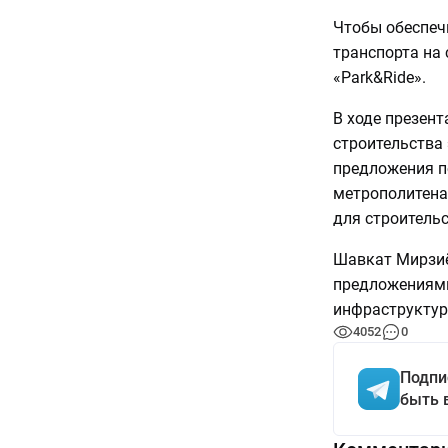
Чтобы обеспеч
транспорта на
«Park&Ride».
В ходе презен
строительства 
предложения п
метрополитена
для строительс
Шавкат Мирзиё
предложениями
инфраструктур
4052
0
Подпи
быть 