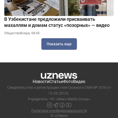
В Узбекистане предложили присваивать
махаллям и домам статус «позорных» — видео
Общество
Вчера, 08:45
Показать еще
Новости
Статьи
Фото
Видео
Свидетельство о регистрации электронного СМИ № 1070 от
12.08.2015г.
Учредитель: ЧП «News Media Group»
Политика конфиденциальности
© UzNews