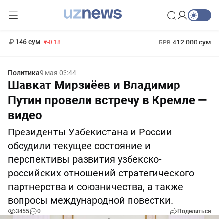
11 916 сум
28.92
13 749 сум
1 271 000 сум
32.19
МРОТ
146 сум
412 000 сум
-0.18
БРВ
Политика
9 мая 03:44
Шавкат Мирзиёев и Владимир
Путин провели встречу в Кремле —
видео
Президенты Узбекистана и России
обсудили текущее состояние и
перспективы развития узбекско-
российских отношений стратегического
партнерства и союзничества, а также
вопросы международной повестки.
3455
0
Поделиться