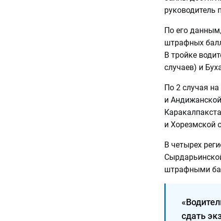
руководитель 
По его данным
штрафных балл
В тройке водит
случаев) и Бух
По 2 случая н
и Андижанской 
Каракалпакста
и Хорезмской о
В четырех рег
Сырдарьинской 
штрафными ба
«Водител
сдать эк