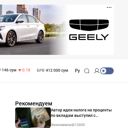
11 916 сум
28.92
13 749 сум
32.19
МРОТ
1 271 000 сум
146 сум
-0.18
БРВ
412 000 сум
Ру
Рекомендуем
Автор идеи налога на проценты
по вкладам выступил с
разъяснением
Экономика
12600