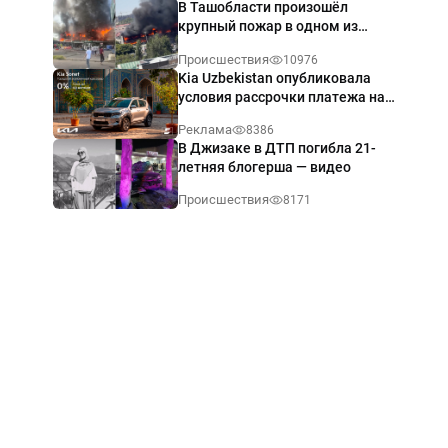
В Ташобласти произошёл
крупный пожар в одном из
магазинов — видео
Происшествия
10976
Kia Uzbekistan опубликовала
условия рассрочки платежа на
Kia Sonet со ставкой от 0%
Реклама
8386
годовых
В Джизаке в ДТП погибла 21-
летняя блогерша — видео
Происшествия
8171