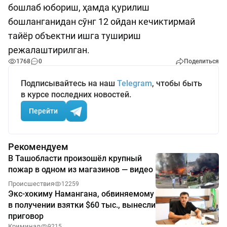
бошлаб юбориш, ҳамда қурилиш
бошланганидан сўнг 12 ойдан кечиктирмай
тайёр объектни ишга тушириш
режалаштирилган.
1768
0
Поделиться
Подписывайтесь на наш
Telegram
, чтобы быть
в курсе последних новостей.
Перейти
Рекомендуем
В Ташобласти произошёл крупный
пожар в одном из магазинов — видео
Происшествия
12259
Экс-хокиму Намангана, обвиняемому
в получении взятки $60 тыс., вынесли
приговор
Криминал
9215