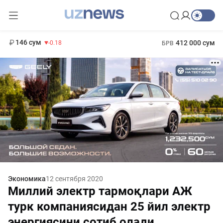
11 916 сум
28.92
13 749 сум
1 271 000 сум
32.19
МРОТ
146 сум
412 000 сум
-0.18
БРВ
Экономика
12 сентября 2020
Миллий электр тармоқлари АЖ
турк компаниясидан 25 йил электр
энергиясини сотиб олади