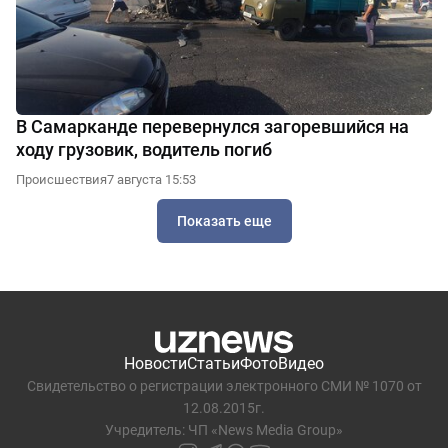
В Самарканде перевернулся загоревшийся на
ходу грузовик, водитель погиб
Происшествия
7 августа 15:53
Показать еще
Новости
Статьи
Фото
Видео
Свидетельство о регистрации электронного СМИ № 1070 от
12.08.2015г.
Учредитель: ЧП «News Media Group»