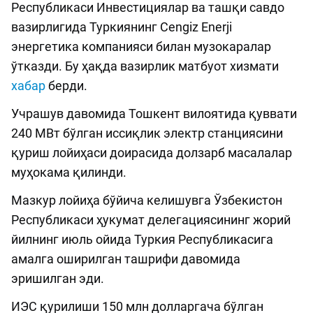
Республикаси Инвестициялар ва ташқи савдо
вазирлигида Туркиянинг Cengiz Enerji
энергетика компанияси билан музокаралар
ўтказди. Бу ҳақда вазирлик матбуот хизмати
хабар
берди.
Учрашув давомида Тошкент вилоятида қуввати
240 МВт бўлган иссиқлик электр станциясини
қуриш лойиҳаси доирасида долзарб масалалар
муҳокама қилинди.
Мазкур лойиҳа бўйича келишувга Ўзбекистон
Республикаси ҳукумат делегациясининг жорий
йилнинг июль ойида Туркия Республикасига
амалга оширилган ташрифи давомида
эришилган эди.
ИЭС қурилиши 150 млн долларгача бўлган