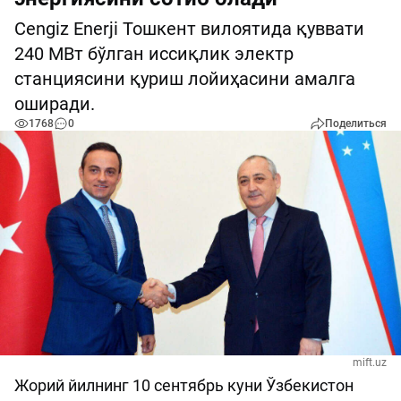
Cengiz Enerji Тошкент вилоятида қуввати
240 МВт бўлган иссиқлик электр
станциясини қуриш лойиҳасини амалга
оширади.
1768
0
Поделиться
mift.uz
Жорий йилнинг 10 сентябрь куни Ўзбекистон