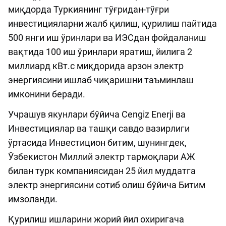
миқдорда Туркиянинг тўғридан-тўғри
инвестицияларни жалб қилиш, қурилиш пайтида
500 янги иш ўринлари ва ИЭСдан фойдаланиш
вақтида 100 иш ўринлари яратиш, йилига 2
миллиард кВт.с миқдорида арзон электр
энергиясини ишлаб чиқаришни таъминлаш
имконини беради.
Учрашув якунлари бўйича Cengiz Enerji ва
Инвестициялар ва ташқи савдо вазирлиги
ўртасида Инвестицион битим, шунингдек,
Ўзбекистон Миллий электр тармоқлари АЖ
билан турк компаниясидан 25 йил муддатга
электр энергиясини сотиб олиш бўйича Битим
имзоланди.
Қурилиш ишларини жорий йил охиригача