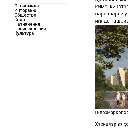
Экономика
кимё, киноте
Интервью
нарсаларни ў
Общество
Спорт
йилда ташриф
Назначения
2610
0
Происшествия
Культура
Гипермаркет х
Харидлар ва ҳ