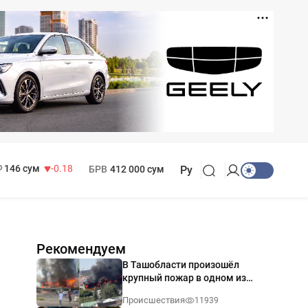
11 916 сум
28.92
13 749 сум
32.19
МРОТ
1 271 000 сум
146 сум
-0.18
БРВ
412 000 сум
Ру
Рекомендуем
В Ташобласти произошёл
крупный пожар в одном из
магазинов — видео
Происшествия
11939