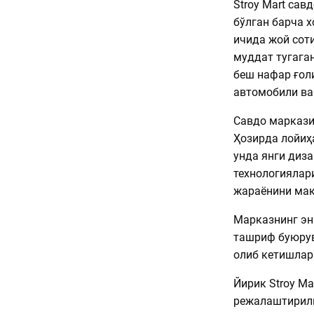
Stroy Mart сав
бўлган барча х
ичида жой сот
муддат тугага
беш нафар ғоли
автомобили ва
Савдо маркази
Ҳозирда лойиҳ
унда янги диз
технологиялар
жараёнини мак
Марказнинг эн
ташриф буюрув
олиб кетишлар
Йирик Stroy M
режалаштирилг