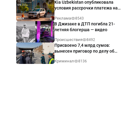
Kia Uzbekistan опубликовала
условия рассрочки платежа на
Kia Sonet со ставкой от 0%
Реклама
8543
годовых
В Джизаке в ДТП погибла 21-
летняя блогерша — видео
Происшествия
8492
Присвоено 7,4 млрд сумов:
вынесен приговор по делу об
обрушении путепровода в
Криминал
8136
Ташкенте