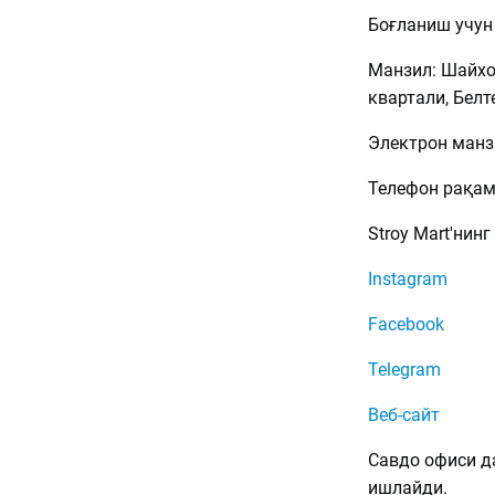
Боғланиш учун
Манзил: Шайхон
квартали, Белт
Электрон манз
Телефон рақа
Stroy Mart'ни
Instagram
Facebook
Telegram
Веб-сайт
Савдо офиси да
ишлайди.