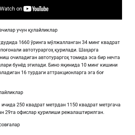
чилар учун қулайликлар
удудида 1660 ўринга мўлжалланган 34 минг квадрат
 поғонали автотураргоҳ қурилади. Шаҳарга
ниш очиладиган автотураргоҳ томида эса бир нечта
лари бунёд этилади. Бино яқинида 10 минг кишини
оладиган 16 турдаги аттракционларга эга боғ
улайликлар
 ичида 250 квадрат метрдан 1150 квадрат метргача
ан 29та офислар қурилиши режалаштирилган.
совғалар