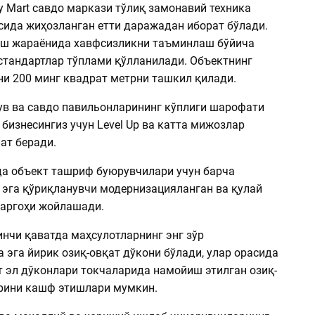
y Mart савдо маркази тўлиқ замонавий техника
сида жиҳозланган етти даражадан иборат бўлади.
ш жараёнида хавфсизликни таъминлаш бўйича
 стандартлар тўплами қўлланилади. Объектнинг
и 200 минг квадрат метрни ташкил қилади.
в ва савдо павильонларининг кўплиги шарофати
бизнесингиз учун Level Up ва катта мижозлар
ат беради.
да объект ташриф буюрувчилари учун барча
 эга қўриқланувчи модернизацияланган ва қулай
раргоҳи жойлашади.
инчи қаватда маҳсулотларнинг энг зўр
 эга йирик озиқ-овқат дўкони бўлади, улар орасида
т эл дўконлари токчаларида намойиш этилган озиқ-
рини кашф этишлари мумкин.