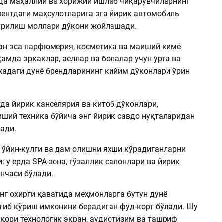
да маҳаллий ва хорижий ишлаб чиқарувчиларнинг
ментдаги маҳсулотларига эга йирик автомобиль
урилиш моллари дўкони жойлашади.
ан эса парфюмерия, косметика ва маиший кимё
амда эркаклар, аёллар ва болалар учун ўрта ва
адаги дунё брендларининг кийим дўконлари ўрин
да йирик канселярия ва китоб дўконлари,
иший техника бўйича энг йирик савдо нуқталаридан
ади.
 ўйин-кулги ва дам олишни яхши кўрадиганларни
: у ерда SPA-зона, гўзаллик салонлари ва йирик
нчаси бўлади.
нг охирги қаватида меҳмонларга бутун дунё
тиб кўриш имконини берадиган фуд-корт бўлади. Шу
юқори технологик экран, аудиотизим ва ташриф