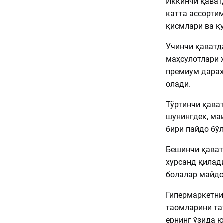
Иккинчи қават
катта ассорти
қисмлари ва қ
Учинчи қаватд
маҳсулотлари ҳ
премиум дараж
олади.
Тўртинчи қават
шунингдек, ма
бири пайдо бўл
Бешинчи қават
хурсанд қилади
болалар майдо
Гипермаркетни
таомларини та
ернинг ўзида 