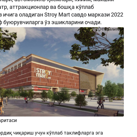
атр, аттракционлар ва бошқа кўплаб
з ичига оладиган Stroy Mart савдо маркази 2022
 буюрувчиларга ўз эшикларини очади.
Поделиться
аритаси
ордиқ чиқариш учун кўплаб таклифларга эга