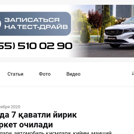
Статьи
Фото
Видео
тября 2020
да 7 қаватли йирик
ркет очилади
ари, автомобиль қисмлари, кийим, маиший