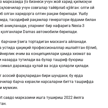
до марказида ўз бизнеси учун жой харид қилмоқчи
оҳловчилар учун совғалар тайёрлаб қўйган: олти ой
иб олган харидорга олтин рақам берилади. Ушбу
нида, тасодифий рақамлар генератори ёрдами билан
б аниқланади, уларнинг бир нафарига Nexia-3
 қолганлари Damas автомобили берилади.
 барчани ўзига тортадиган масканга айланади.
а устида ҳақиқий профессионаллар ишлаётган бўлиб,
айнерлик ечим ва концепциялари ҳамда хизмат ва
и назарда тутилади ва булар ташриф буюриш
симал даражада қулай ва эсда қоларли қилади.
г асосий фарқларидан бири шундаки, бу ерда
чилар барча керакли нарсаларни битта ташрифда
и мумкин.
art савдо марказини ишга тушириш 2022 йилга
ан.