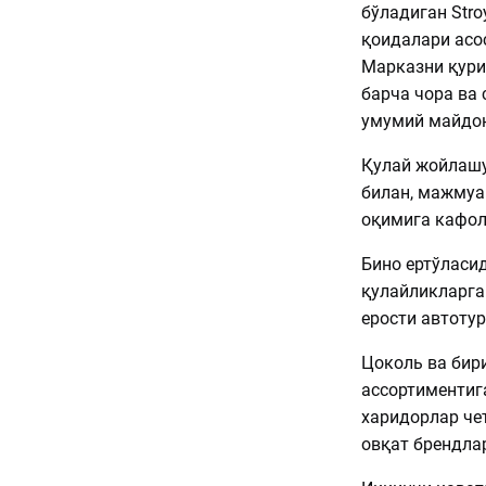
бўладиган Stro
қоидалари асо
Марказни қури
барча чора ва
умумий майдон
Қулай жойлашу
билан, мажмуа 
оқимига кафол
Бино ертўласи
қулайликларга
ерости автоту
Цоколь ва бир
ассортиментига
харидорлар че
овқат брендла