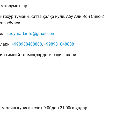
 маълумотлар
тоҳур тумани, катта ҳалқа йўли, Абу Али Ибн Сино-2
епа кўчаси.
ил:
stroymart.info@gmail.com
млари:
+998938408888
,
+998931048888
нг ижтимоий тармоқлардаги саҳифалари:
м олиш кунисиз соат 9:00дан 21:00га қадар