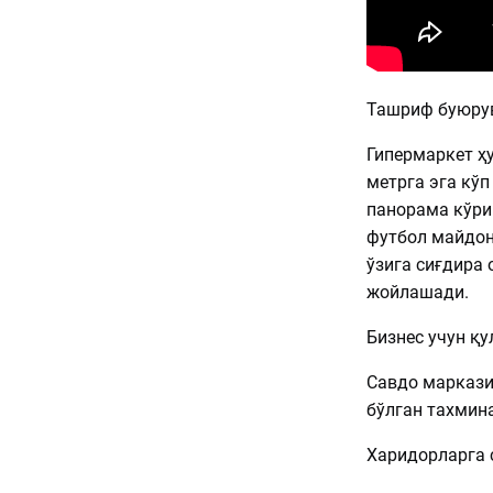
Ташриф буюрув
Гипермаркет ҳ
метрга эга кўп
панорама кўри
футбол майдон
ўзига сиғдира 
жойлашади.
Бизнес учун қ
Савдо маркази
бўлган тахмин
Харидорларга 