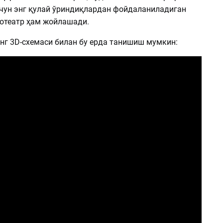
чун энг қулай ўриндиқлардан фойдаланиладиган
отеатр ҳам жойлашади.
нг 3D-схемаси билан бу ерда танишиш мумкин: