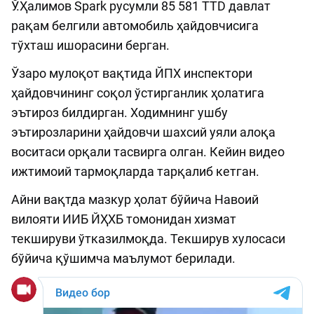
Ў.Ҳалимов Spark русумли 85 581 TTD давлат
рақам белгили автомобиль ҳайдовчисига
тўхташ ишорасини берган.
Ўзаро мулоқот вақтида ЙПХ инспектори
ҳайдовчининг соқол ўстирганлик ҳолатига
эътироз билдирган. Ходимнинг ушбу
эътирозларини ҳайдовчи шахсий уяли алоқа
воситаси орқали тасвирга олган. Кейин видео
ижтимоий тармоқларда тарқалиб кетган.
Айни вақтда мазкур ҳолат бўйича Навоий
вилояти ИИБ ЙҲХБ томонидан хизмат
текшируви ўтказилмоқда. Текширув хулосаси
бўйича қўшимча маълумот берилади.