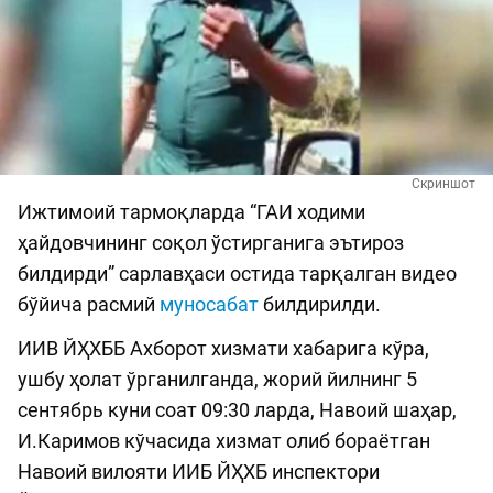
Скриншот
Ижтимоий тармоқларда “ГАИ ходими
ҳайдовчининг соқол ўстирганига эътироз
билдирди” сарлавҳаси остида тарқалган видео
бўйича расмий
муносабат
билдирилди.
ИИВ ЙҲХББ Ахборот хизмати хабарига кўра,
ушбу ҳолат ўрганилганда, жорий йилнинг 5
сентябрь куни соат 09:30 ларда, Навоий шаҳар,
И.Каримов кўчасида хизмат олиб бораётган
Навоий вилояти ИИБ ЙҲХБ инспектори