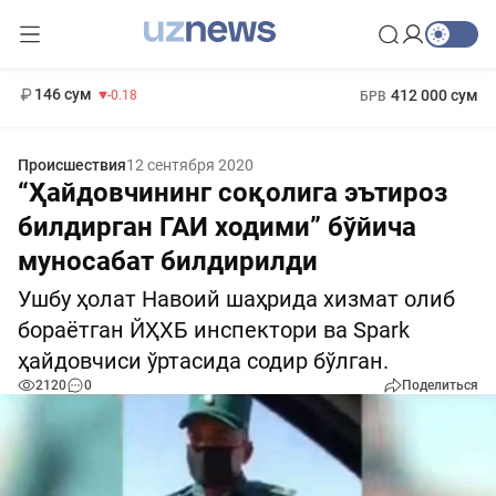
11 916 сум
28.92
13 749 сум
1 271 000 сум
32.19
МРОТ
146 сум
412 000 сум
-0.18
БРВ
Происшествия
12 сентября 2020
“Ҳайдовчининг соқолига эътироз
билдирган ГАИ ходими” бўйича
муносабат билдирилди
Ушбу ҳолат Навоий шаҳрида хизмат олиб
бораётган ЙҲХБ инспектори ва Spark
ҳайдовчиси ўртасида содир бўлган.
2120
0
Поделиться