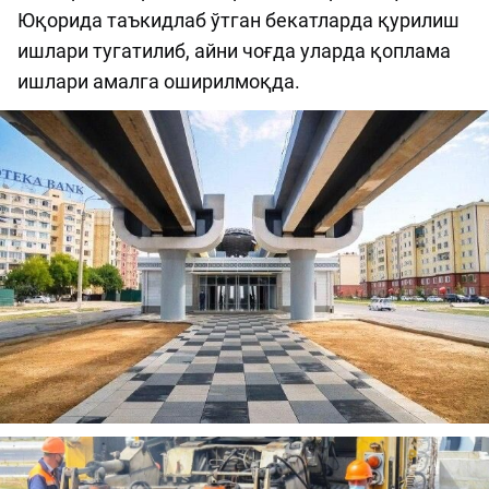
Юқорида таъкидлаб ўтган бекатларда қурилиш
ишлари тугатилиб, айни чоғда уларда қоплама
ишлари амалга оширилмоқда.