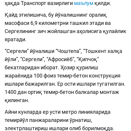
ҳақда Транспорт вазирлиги
маълум
қилди.
Қайд этилишича, бу йўналишнинг оралиқ
масофаси 6,9 километрни ташкил этади ва
Сергелининг зич жойлашган аҳолисига қулайлик
яратади.
“Сергели” йўналиши “Чоштепа”, “Тошкент халқа
йўли”, “Сергели”, “Афросиёб”, “Қипчоқ”
бекатларидан иборат. Ҳозир қурилиш
жараёнида 100 фоиз темир-бетон конструкция
ишлари бажарилган. Ер ости ишлари тугатилган.
1400 дан ортиқ темир-бетон балкалар монтаж
қилинган.
Айни кунларда ер усти метро линияларида
темирйўл панжараларини ўрнатиш,
электрлаштириш ишлари олиб борилмоқда.