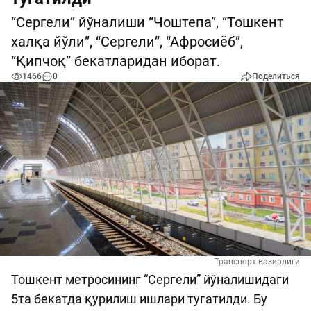
“Сергели” йўналиши “Чоштепа”, “Тошкент
халқа йўли”, “Сергели”, “Афросиёб”,
“Қипчоқ” бекатларидан иборат.
1466
0
Поделиться
Транспорт вазирлиги
Тошкент метросининг “Сергели” йўналишидаги
5та бекатда қурилиш ишлари тугатилди. Бу