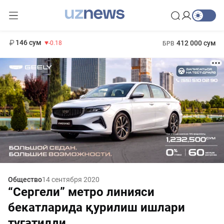
11 916 сум
28.92
13 749 сум
1 271 000 сум
32.19
МРОТ
146 сум
412 000 сум
-0.18
БРВ
Общество
14 сентября 2020
“Сергели” метро линияси
бекатларида қурилиш ишлари
тугатилди