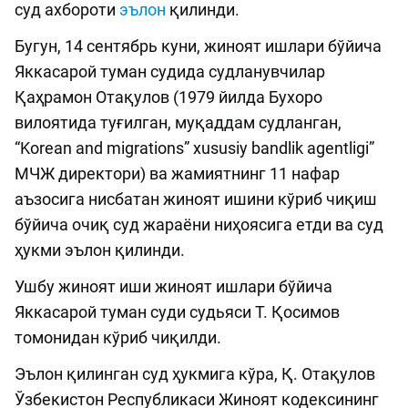
суд ахбороти
эълон
қилинди.
Бугун, 14 сентябрь куни, жиноят ишлари бўйича
Яккасарой туман судида судланувчилар
Қаҳрамон Отақулов (1979 йилда Бухоро
вилоятида туғилган, муқаддам судланган,
“Korean and migrations” xususiy bandlik agentligi”
МЧЖ директори) ва жамиятнинг 11 нафар
аъзосига нисбатан жиноят ишини кўриб чиқиш
бўйича очиқ суд жараёни ниҳоясига етди ва суд
ҳукми эълон қилинди.
Ушбу жиноят иши жиноят ишлари бўйича
Яккасарой туман суди судьяси Т. Қосимов
томонидан кўриб чиқилди.
Эълон қилинган суд ҳукмига кўра, Қ. Отақулов
Ўзбекистон Республикаси Жиноят кодексининг