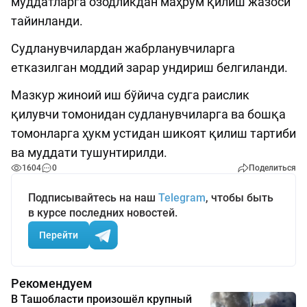
муддатларга озодликдан маҳрум қилиш жазоси
тайинланди.
Судланувчилардан жабрланувчиларга
етказилган моддий зарар ундириш белгиланди.
Мазкур жиноий иш бўйича судга раислик
қилувчи томонидан судланувчиларга ва бошқа
томонларга ҳукм устидан шикоят қилиш тартиби
ва муддати тушунтирилди.
1604
0
Поделиться
Подписывайтесь на наш
Telegram
, чтобы быть
в курсе последних новостей.
Перейти
Рекомендуем
В Ташобласти произошёл крупный