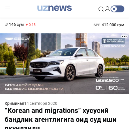
11 916 сум
28.92
13 749 сум
1 271 000 сум
32.19
МРОТ
146 сум
412 000 сум
-0.18
БРВ
Криминал
14 сентября 2020
“Korean and migrations” хусусий
бандлик агентлигига оид суд иши
якунланди