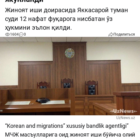
Жиноят иши доирасида Яккасарой туман
суди 12 нафат фуқарога нисбатан ўз
ҳукмини эълон қилди.
1604
0
Поделиться
UzNews.uz
“Korean and migrations” xususiy bandlik agentligi”
МЧЖ масъулларига оид жиноят иши бўйича олий