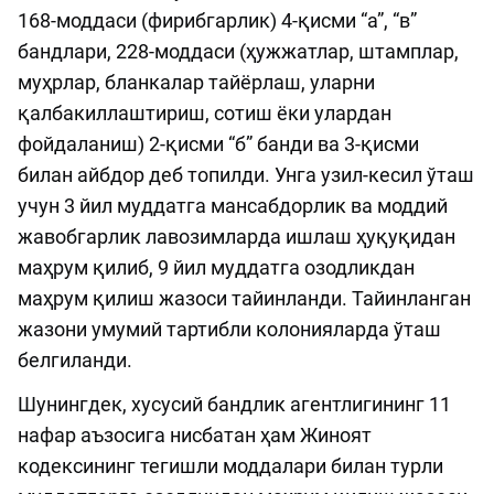
168-моддаси (фирибгарлик) 4-қисми “а”, “в”
бандлари, 228-моддаси (ҳужжатлар, штамплар,
муҳрлар, бланкалар тайёрлаш, уларни
қалбакиллаштириш, сотиш ёки улардан
фойдаланиш) 2-қисми “б” банди ва 3-қисми
билан айбдор деб топилди. Унга узил-кесил ўташ
учун 3 йил муддатга мансабдорлик ва моддий
жавобгарлик лавозимларда ишлаш ҳуқуқидан
маҳрум қилиб, 9 йил муддатга озодликдан
маҳрум қилиш жазоси тайинланди. Тайинланган
жазони умумий тартибли колонияларда ўташ
белгиланди.
Шунингдек, хусусий бандлик агентлигининг 11
нафар аъзосига нисбатан ҳам Жиноят
кодексининг тегишли моддалари билан турли