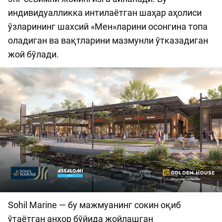
индивидуалликка интилаётган шаҳар аҳолиси
ўзларининг шахсий «Мен»ларини осонгина топа
оладиган ва вақтларини мазмунли ўтказадиган
жой бўлади.
Sohil Marine — бу мажмуанинг сокин оқиб
ўтаётган анҳор бўйида жойлашган