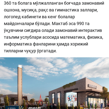
360 та болага мўлжалланган боғчада замонавий
ошхона, мусиқа, рақс ва гимнастика заллари,
логопед кабинети ва кенг болалар
майдончалари бўлади. Мактаб эса 990 та
ўқувчини сиғдира олади замонавий интерактив
таълим услублари асосида математика, физика,
информатика фанларини ҳамда хорижий
тилларни чуқур ўргатади.