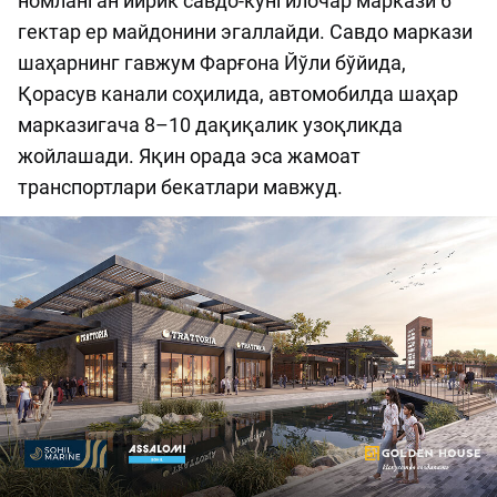
номланган йирик савдо-кўнгилочар маркази 6
гектар ер майдонини эгаллайди. Савдо маркази
шаҳарнинг гавжум Фарғона Йўли бўйида,
Қорасув канали соҳилида, автомобилда шаҳар
марказигача 8–10 дақиқалик узоқликда
жойлашади. Яқин орада эса жамоат
транспортлари бекатлари мавжуд.