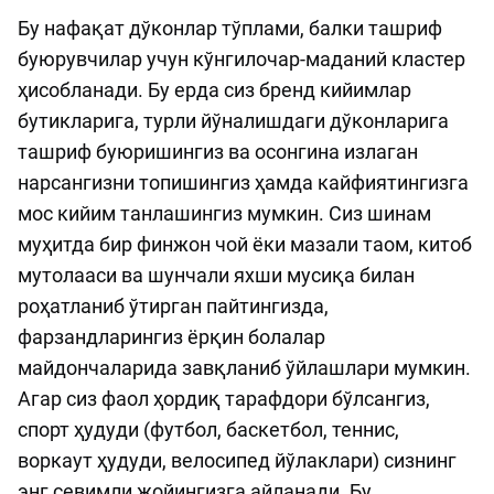
Бу нафақат дўконлар тўплами, балки ташриф
буюрувчилар учун кўнгилочар-маданий кластер
ҳисобланади. Бу ерда сиз бренд кийимлар
бутикларига, турли йўналишдаги дўконларига
ташриф буюришингиз ва осонгина излаган
нарсангизни топишингиз ҳамда кайфиятингизга
мос кийим танлашингиз мумкин. Сиз шинам
муҳитда бир финжон чой ёки мазали таом, китоб
мутолааси ва шунчали яхши мусиқа билан
роҳатланиб ўтирган пайтингизда,
фарзандларингиз ёрқин болалар
майдончаларида завқланиб ўйлашлари мумкин.
Агар сиз фаол ҳордиқ тарафдори бўлсангиз,
спорт ҳудуди (футбол, баскетбол, теннис,
воркаут ҳудуди, велосипед йўлаклари) сизнинг
энг севимли жойингизга айланади. Бу