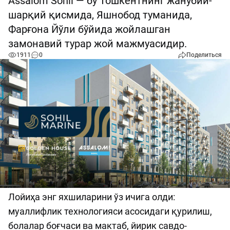
Assalom Sohil — бу Тошкентнинг жанубий-
шарқий қисмида, Яшнобод туманида,
Фарғона Йўли бўйида жойлашган
замонавий турар жой мажмуасидир.
1911
0
Поделиться
Лойиҳа энг яхшиларини ўз ичига олди:
муаллифлик технологияси асосидаги қурилиш,
болалар боғчаси ва мактаб, йирик савдо-