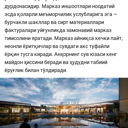
дурдонасидир. Марказ иншоотлари ноодатий
эсда қоларли меъморчилик услубларига эга —
бурчакли шакллар ва сирт материаллари
фактуралари уйғунликда замонавий марказ
тимсолини яратади. Марказ айниқса кечки пайт,
неонли ёритқичлар ва сувдаги акс туфайли
ёрқин тусга киради. Анҳорнинг сув юзаси кенг
майдон ҳиссини беради ва ҳудудни табиий
ёруғлик билан тўлдиради.