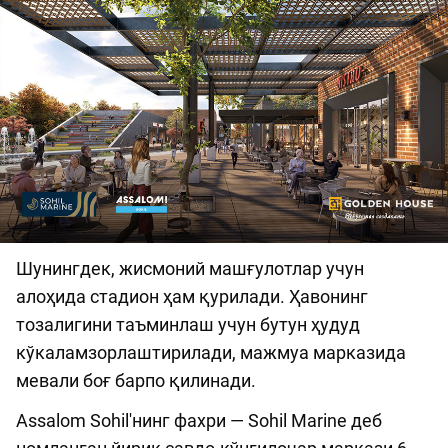
Шунингдек, жисмоний машғулотлар учун
алоҳида стадион ҳам қурилади. Ҳавонинг
тозалигини таъминлаш учун бутун ҳудуд
кўкаламзорлаштирилади, мажмуа марказида
мевали боғ барпо қилинади.
Assalom Sohil'нинг фахри — Sohil Marine деб