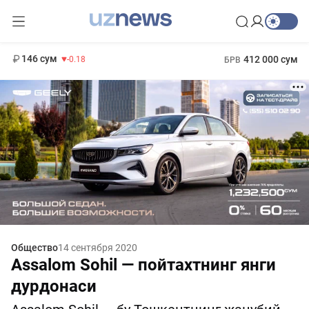
13 749 сум
32.19
146 сум
-0.18
412 000 сум
БРВ
11 916 сум
28.92
1 271 000 сум
МРОТ
Общество
14 сентября 2020
Assalom Sohil — пойтахтнинг янги
дурдонаси