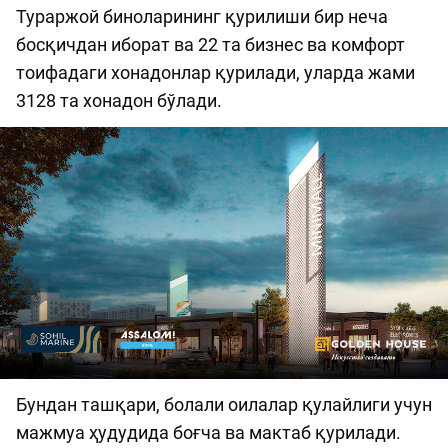
Тураржой биноларининг қурилиши бир неча
босқичдан иборат ва 22 та бизнес ва комфорт
тоифадаги хонадонлар қурилади, уларда жами
3128 та хонадон бўлади.
Бундан ташқари, болали оилалар қулайлиги учун
мажмуа ҳудудида боғча ва мактаб қурилади.