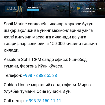
Sohil Marine савдо-кўнгилочар маркази бутун
шаҳар аҳолиси ва унинг меҳмонларини ўзига
жалб қилувчи масканга айланади ва унга
ташрифлар сони ойига 150 000 кишини ташкил
қилади.
Assalom Sohil ТЖМ савдо офиси: Яшнобод
тумани, Фарғона Йўли кўчаси.
Телефон:
+998 78 888 55 88
Golden House марказий савдо офиси: Мирзо-
Улуғбек тумани, Осиё кўчаси, 3 уй.
Call-центр:
+ 998 78 150-11-11