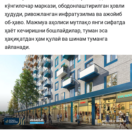
кўнгилочар маркази, ободонлаштирилган ҳовли
ҳудуди, ривожланган инфратузилма ва ажойиб
об-ҳаво. Мажмуа аҳолиси мутлақо янги сифатда
ҳаёт кечиришни бошлайдилар, туман эса
ҳақиқатдан ҳам қулай ва шинам туманга
айланади.