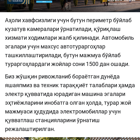
Аҳоли хавфсизлиги учун бутун периметр бўйлаб
кузатув камералари ўрнатилади, қўриқлаш
хизмати ходимлари жалб қилинади. Автомобиль
эгалари учун махсус автотураргоҳлар
ташкиллаштирилади, бутун мажмуа бўйлаб
тураргоҳлардаги жойлар сони 1500 дан ошади.
Биз жўшқин ривожланиб бораётган дунёда
яшаяпмиз ва техник тараққиёт талаблари ҳамда
электр қувватида юрадиган машина эгалари
эҳтиёжларини инобатга олган ҳолда, турар жой
мажмуаси ҳудудида электромобиллар учун
қувватлаш станцияларини ўрнатиш
режалаштирилган.