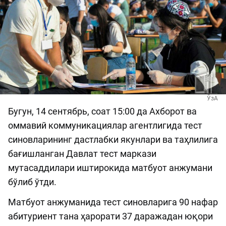
ЎзА
Бугун, 14 сентябрь, соат 15:00 да Aхборот ва
оммавий коммуникациялар агентлигида тест
синовларининг дастлабки якунлари ва таҳлилига
бағишланган Давлат тест маркази
мутасаддилари иштирокида матбуот анжумани
бўлиб ўтди.
Матбуот анжуманида тест синовларига 90 нафар
абитуриент тана ҳарорати 37 даражадан юқори