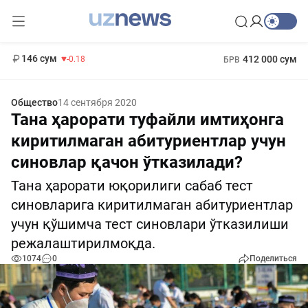
11 916 сум
28.92
13 749 сум
1 271 000 сум
32.19
МРОТ
146 сум
412 000 сум
-0.18
БРВ
Общество
14 сентября 2020
Тана ҳарорати туфайли имтиҳонга
киритилмаган абитуриентлар учун
синовлар қачон ўтказилади?
Тана ҳарорати юқорилиги сабаб тест
синовларига киритилмаган абитуриентлар
учун қўшимча тест синовлари ўтказилиши
режалаштирилмоқда.
1074
0
Поделиться