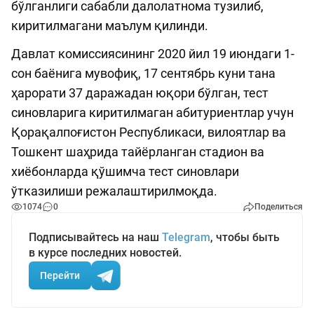
бўлганлиги сабабли далолатнома тузилиб,
киритилмагани маълум қилинди.
Давлат комиссиясининг 2020 йил 19 июндаги 1-
сон баёнига мувофиқ, 17 сентябрь куни тана
ҳарорати 37 даражадан юқори бўлган, тест
синовларига киритилмаган абитуриентлар учун
Қорақалпоғистон Республикаси, вилоятлар ва
Тошкент шаҳрида тайёрланган стадион ва
хиёбонларда қўшимча тест синовлари
ўтказилиши режалаштирилмоқда.
1074
0
Поделиться
Подписывайтесь на наш
Telegram
, чтобы быть
в курсе последних новостей.
Перейти