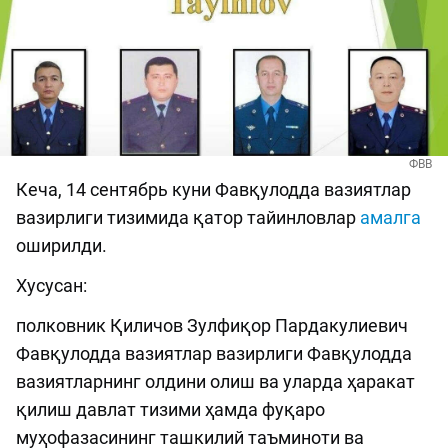
ФВВ
Кеча, 14 сентябрь куни Фавқулодда вазиятлар
вазирлиги тизимида қатор тайинловлар
амалга
оширилди.
Хусусан:
полковник Қиличов Зулфиқор Пардакулиевич
Фавқулодда вазиятлар вазирлиги Фавқулодда
вазиятларнинг олдини олиш ва уларда ҳаракат
қилиш давлат тизими ҳамда фуқаро
муҳофазасининг ташкилий таъминоти ва