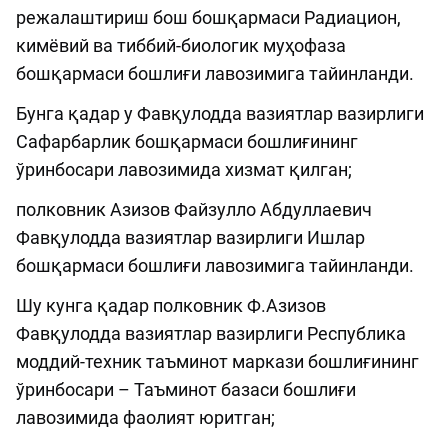
режалаштириш бош бошқармаси Радиацион,
кимёвий ва тиббий-биологик муҳофаза
бошқармаси бошлиғи лавозимига тайинланди.
Бунга қадар у Фавқулодда вазиятлар вазирлиги
Сафарбарлик бошқармаси бошлиғининг
ўринбосари лавозимида хизмат қилган;
полковник Aзизов Файзулло Aбдуллаевич
Фавқулодда вазиятлар вазирлиги Ишлар
бошқармаси бошлиғи лавозимига тайинланди.
Шу кунга қадар полковник Ф.Aзизов
Фавқулодда вазиятлар вазирлиги Республика
моддий-техник таъминот маркази бошлиғининг
ўринбосари – Таъминот базаси бошлиғи
лавозимида фаолият юритган;