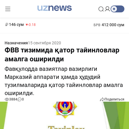
11 916 сум
28.92
13 749 сум
1 271 000 сум
32.19
МРОТ
146 сум
412 000 сум
-0.18
БРВ
Назначения
15 сентября 2020
ФВВ тизимида қатор тайинловлар
амалга оширилди
Фавқулодда вазиятлар вазирлиги
Марказий аппарати ҳамда ҳудудий
тузилмаларида қатор тайинловлар амалга
оширилди.
3884
0
Поделиться