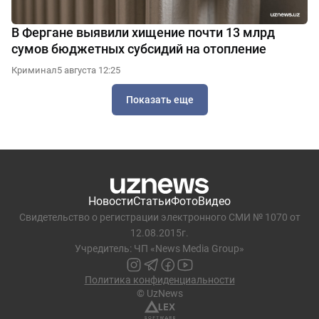
В Фергане выявили хищение почти 13 млрд
сумов бюджетных субсидий на отопление
Криминал
5 августа 12:25
Показать еще
Новости
Статьи
Фото
Видео
Свидетельство о регистрации электронного СМИ № 1070 от
12.08.2015г.
Учредитель: ЧП «News Media Group»
Политика конфиденциальности
© UzNews