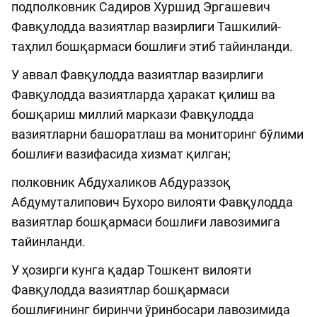
подполковник Садиров Хуршид Эргашевич
Фавқулодда вазиятлар вазирлиги Ташкилий-
таҳлил бошқармаси бошлиғи этиб тайинланди.
У аввал Фавқулодда вазиятлар вазирлиги
Фавқулодда вазиятларда ҳаракат қилиш ва
бошқариш миллий маркази Фавқулодда
вазиятларни башоратлаш ва мониторинг бўлими
бошлиғи вазифасида хизмат қилган;
полковник Aбдухаликов Aбдураззоқ
Aбдумуталипович Бухоро вилояти Фавқулодда
вазиятлар бошқармаси бошлиғи лавозимига
тайинланди.
У ҳозирги кунга қадар Тошкент вилояти
Фавқулодда вазиятлар бошқармаси
бошлиғининг биринчи ўринбосари лавозимида