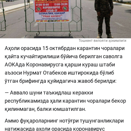
Тошкент вилояти ҳокимлиги
Аҳоли орасида 15 октябрдан карантин чоралари
қайта кучайтирилиши бўйича берилган саволга
АОКАда Коронавирусга қарши кураш штаби
аъзоси Нурмат Отабеков иштирокида бўлиб
ўтган брифингда қуйидагича жавоб берилди:
— Аввало шуни таъкидлаш керакки
республикамизда ҳали карантин чоралари бекор
қилинмаган, балки юмшатилган.
Аммо фуқароларнинг нотўғри тушунганликлари
натижасида аҳоли орасида коронавирус