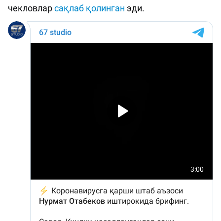
чекловлар
сақлаб қолинган
эди.