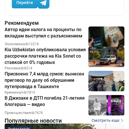
Перейти
Рекомендуем
Автор идеи налога на проценты по
вкладам выступил с разъяснением
Экономика
12218
Kia Uzbekistan опубликовала условия
рассрочки платежа на Kia Sonet со
ставкой от 0% годовых
Реклама
8214
Присвоено 7,4 млрд сумов: вынесен
приговор по делу об обрушении
путепровода в Ташкенте
Криминал
7815
В Джизаке в ДТП погибла 21-летняя
блогерша — видео
Происшествия
7676
Популярные новости
Смотреть еще