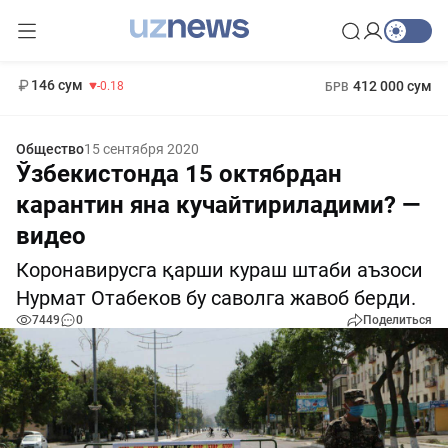
11 916 сум
28.92
13 749 сум
1 271 000 сум
32.19
МРОТ
146 сум
412 000 сум
-0.18
БРВ
Общество
15 сентября 2020
Ўзбекистонда 15 октябрдан
карантин яна кучайтириладими? —
видео
Коронавирусга қарши кураш штаби аъзоси
Нурмат Отабеков бу саволга жавоб берди.
7449
0
Поделиться