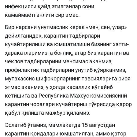
инфекцияси қайд этилганлар сони
камаймаётганлиги сир эмас.
Бир нарсани унутмаслик керак «мен, сен, улар»
дейилганидек, карантин тадбирлари
кучайтирилиши ва юмшатилиши бизнинг хатти-
ҳаракатларимизга боғлиқ, агар биз карантин ва
чеклов тадбирларини менсимас эканмиз,
профилактик тадбирларни унутиб қўярканмиз,
мутахассис шифокорларнинг тавсияларига риоя
этмас эканмиз, у ҳолда касаллик кўпайиб
кетишига ва Республика Махсус комиссиясини
карантин чоралари кучайтириш тўғрисида қарор
қабул қилишга мажбур қиламиз.
Эслатиб ўтамиз, мамлакатда 15 августдан
карантин қоидалари юмшатилган, аммо қатор