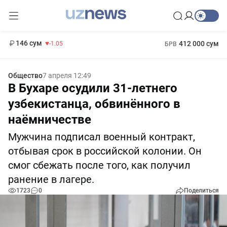
11 887 сум
-55.49
13 717 сум
1 271 000 сум
-25.83
МРОТ
146 сум
412 000 сум
-1.05
БРВ
Общество
7 апреля 12:49
В Бухаре осудили 31-летнего
узбекистанца, обвинённого в
наёмничестве
Мужчина подписал военный контракт,
отбывая срок в российской колонии. Он
смог сбежать после того, как получил
ранение в лагере.
1723
0
Поделиться