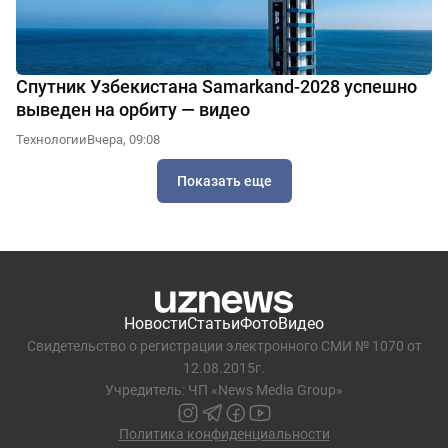
Спутник Узбекистана Samarkand-2028 успешно
выведен на орбиту — видео
Технологии
Вчера, 09:08
Показать еще
Новости
Статьи
Фото
Видео
Свидетельство о регистрации электронного СМИ № 1070 от
12.08.2015г.
Учредитель: ЧП «News Media Group»
Политика конфиденциальности