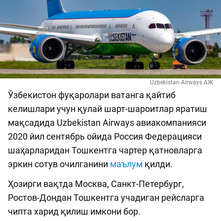
Uzbekistan Airways АЖ
Ўзбекистон фуқаролари ватанга қайтиб
келишлари учун қулай шарт-шароитлар яратиш
мақсадида Uzbekistan Airways авиакомпанияси
2020 йил сентябрь ойида Россия Федерацияси
шаҳарларидан Тошкентга чартер қатновларга
эркин сотув очилганини
маълум
қилди.
Ҳозирги вақтда Москва, Санкт-Петербург,
Ростов-Дондан Тошкентга учадиган рейсларга
чипта харид қилиш имкони бор.