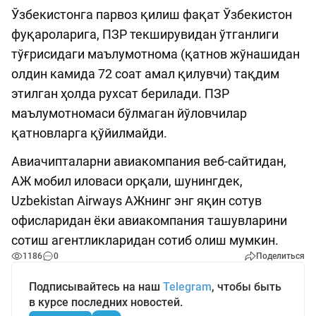
Ўзбекистонга парвоз қилиш фақат Ўзбекистон
фуқароларига, ПЗР текширувидан ўтганлиги
тўғрисидаги маълумотнома (қатнов жўнашидан
олдин камида 72 соат амал қилувчи) тақдим
этилган ҳолда рухсат берилади. ПЗР
маълумотномаси бўлмаган йўловчилар
қатновларга қўйилмайди.
Авиачипталарни авиакомпания веб-сайтидан,
АЖ мобил иловаси орқали, шунингдек,
Uzbekistan Airways АЖнинг энг яқин сотув
офисларидан ёки авиакомпания ташувларини
сотиш агентликларидан сотиб олиш мумкин.
1186
0
Поделиться
Подписывайтесь на наш
Telegram
, чтобы быть
в курсе последних новостей.