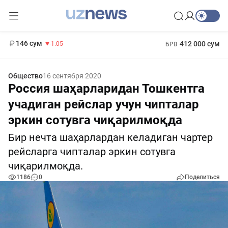
11 887 сум
-55.49
13 717 сум
1 271 000 сум
-25.83
МРОТ
146 сум
412 000 сум
-1.05
БРВ
Общество
16 сентября 2020
Россия шаҳарларидан Тошкентга
учадиган рейслар учун чипталар
эркин сотувга чиқарилмоқда
Бир нечта шаҳарлардан келадиган чартер
рейсларга чипталар эркин сотувга
чиқарилмоқда.
1186
0
Поделиться