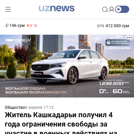
11 916 сум
28.92
13 749 сум
1 271 000 сум
32.19
МРОТ
146 сум
412 000 сум
-0.18
БРВ
Общество
6 апреля 17:12
Житель Кашкадарьи получил 4
года ограничения свободы за
участие в военных действиях на