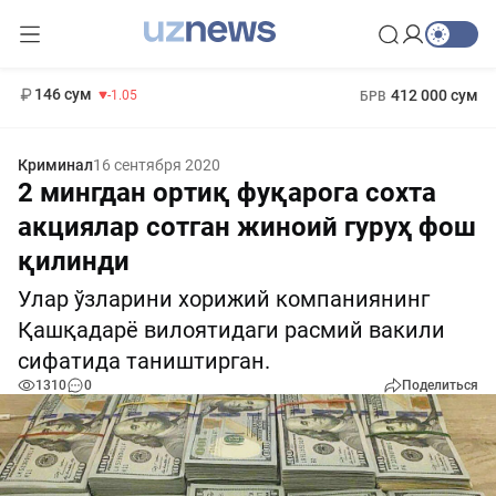
11 887 сум
-55.49
13 717 сум
1 271 000 сум
-25.83
МРОТ
146 сум
412 000 сум
-1.05
БРВ
Криминал
16 сентября 2020
2 мингдан ортиқ фуқарога сохта
акциялар сотган жиноий гуруҳ фош
қилинди
Улар ўзларини хорижий компаниянинг
Қашқадарё вилоятидаги расмий вакили
сифатида таништирган.
1310
0
Поделиться