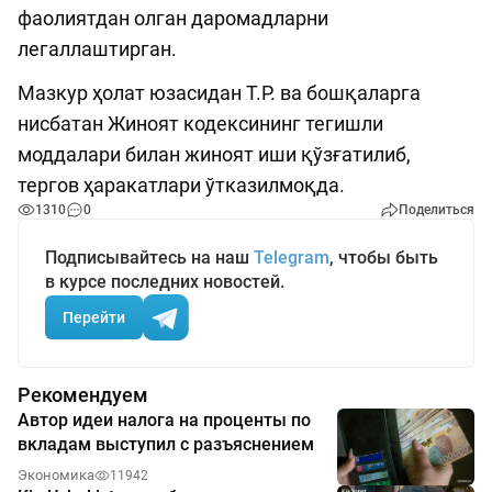
фаолиятдан олган даромадларни
легаллаштирган.
Мазкур ҳолат юзасидан Т.Р. ва бошқаларга
нисбатан Жиноят кодексининг тегишли
моддалари билан жиноят иши қўзғатилиб,
тергов ҳаракатлари ўтказилмоқда.
1310
0
Поделиться
Подписывайтесь на наш
Telegram
, чтобы быть
в курсе последних новостей.
Перейти
Рекомендуем
Автор идеи налога на проценты по
вкладам выступил с разъяснением
Экономика
11942