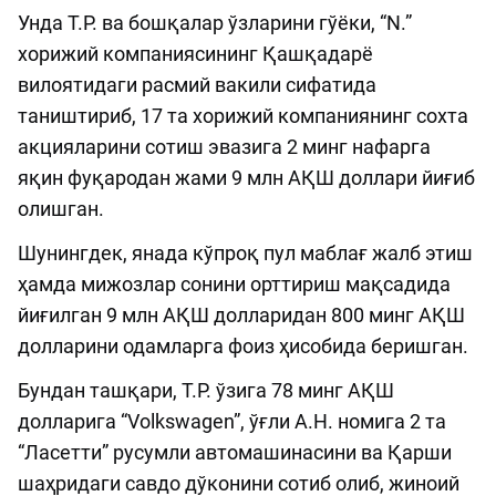
Унда Т.Р. ва бошқалар ўзларини гўёки, “N.”
хорижий компаниясининг Қашқадарё
вилоятидаги расмий вакили сифатида
таништириб, 17 та хорижий компаниянинг сохта
акцияларини сотиш эвазига 2 минг нафарга
яқин фуқародан жами 9 млн АҚШ доллари йиғиб
олишган.
Шунингдек, янада кўпроқ пул маблағ жалб этиш
ҳамда мижозлар сонини орттириш мақсадида
йиғилган 9 млн АҚШ долларидан 800 минг АҚШ
долларини одамларга фоиз ҳисобида беришган.
Бундан ташқари, Т.Р. ўзига 78 минг АҚШ
долларига “Volkswagen”, ўғли А.Н. номига 2 та
“Ласетти” русумли автомашинасини ва Қарши
шаҳридаги савдо дўконини сотиб олиб, жиноий