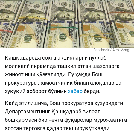
Facebook / Alex Meng
Қашқадарёда сохта акцияларни пуллаб
молиявий пирамида ташкил этган шахсларга
жиноят иши қўзғатилди. Бу ҳақда Бош
прокуратура жамоатчилик билан алоқалар ва
ҳуқуқий ахборот бўлими
хабар
берди.
Қайд этилишича, Бош прокуратура ҳузуридаги
Департаментнинг Қашқадарё вилоят
бошқармаси бир нечта фуқаролар мурожаатига
асосан терговга қадар текширув ўтказди.