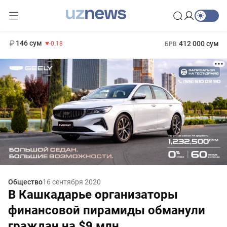
11 916 сум
28.92
13 749 сум
1 271 000 сум
32.19
МРОТ
146 сум
412 000 сум
-0.18
БРВ
Общество
16 сентября 2020
В Кашкадарье организаторы
финансовой пирамиды обманули
граждан на $9 млн