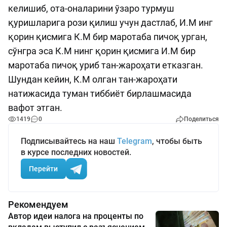
келишиб, ота-оналарини ўзаро турмуш
қуришларига рози қилиш учун дастлаб, И.М инг
қорин қисмига К.М бир маротаба пичоқ урган,
сўнгра эса К.М нинг қорин қисмига И.М бир
маротаба пичоқ уриб тан-жароҳати етказган.
Шундан кейин, К.М олган тан-жароҳати
натижасида туман тиббиёт бирлашмасида
вафот этган.
1419
0
Поделиться
Подписывайтесь на наш
Telegram
, чтобы быть
в курсе последних новостей.
Перейти
Рекомендуем
Автор идеи налога на проценты по