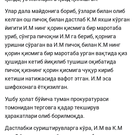
Улар дала майдонига бориб, ўзлари билан олиб
келган ош пичоқ билан дастлаб К.М яхши кўрган
йигити И.М нинг қорин қисмига бир маротаба
уриб, сўнгра пичоқни И.М га бериб, қорнига
уришни сўраган ва И.М пичоқ билан К.М нинг
қорин қисмига бир маротаба урган вақтида қиз
ҳушидан кетиб йиқилиб тушиши оқибатида
пичоқ қизнинг қорин қисмига чуқур кириб
кетиши натижасида вафот этган. И.М эса
шифохонага ётқизилган.
Ушбу ҳолат бўйича туман прокуратураси
томонидан терговга қадар текширув
ҳаракатлари олиб борилмоқда.
Дастлабки суриштирувларга кўра, И.М ва К.М