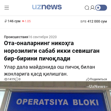
11 887 сум
-55.49
13 717 сум
1 271 000 сум
-25.83
МРОТ
146 сум
412 000 сум
-1.05
БРВ
Происшествия
16 сентября 2020
Ота-оналарнинг никоҳга
норозилиги сабаб икки севишган
бир-бирини пичоқлади
Улар дала майдонида ош пичоқ билан
жонларига қасд қилишган.
1419
0
Поделиться