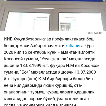
UzNews.uz
ИИВ Ҳуқуқбузарликлар профилактикаси бош
бошқармаси Ахборот хизмати
хабарига
кўра,
2020 йил 15 сентябрь куни Наманган вилояти,
Косонсой тумани, "Узунқишлоқ" маҳалласида
яшовчи 13.08.1999 й.т. фуқаро И.М ва Косонсой
тумани, "Боғ" маҳалласида яшовчи 13.07.2000
й.т. фуқаро (аёл) К.М бир-бирлари билан бир-
неча йил давомида яхши кўришиб, ота-
оналарининг турмуш қуришларига қаршилик
қилганидан норози бўлиб, ўзаро келишган
ҳолда, ўз жонларига қасд қилишган.