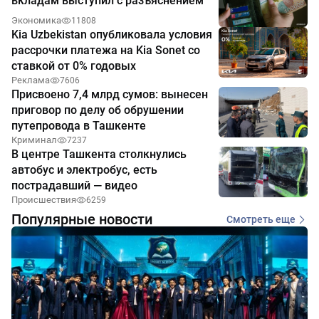
вкладам выступил с разъяснением
Экономика
11808
Kia Uzbekistan опубликовала условия
рассрочки платежа на Kia Sonet со
ставкой от 0% годовых
Реклама
7606
Присвоено 7,4 млрд сумов: вынесен
приговор по делу об обрушении
путепровода в Ташкенте
Криминал
7237
В центре Ташкента столкнулись
автобус и электробус, есть
пострадавший — видео
Происшествия
6259
Популярные новости
Смотреть еще