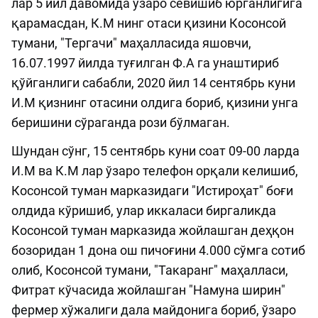
лар 5 йил давомида ўзаро севишиб юрганлигига
қарамасдан, К.М нинг отаси қизини Косонсой
тумани, "Тергачи" маҳалласида яшовчи,
16.07.1997 йилда туғилган Ф.А га унаштириб
қўйганлиги сабабли, 2020 йил 14 сентябрь куни
И.М қизнинг отасини олдига бориб, қизини унга
беришини сўраганда рози бўлмаган.
Шундан сўнг, 15 сентябрь куни соат 09-00 ларда
И.М ва К.М лар ўзаро телефон орқали келишиб,
Косонсой туман марказидаги "Истироҳат" боғи
олдида кўришиб, улар иккаласи биргаликда
Косонсой туман марказида жойлашган деҳқон
бозоридан 1 дона ош пичоғини 4.000 сўмга сотиб
олиб, Косонсой тумани, "Такаранг" маҳалласи,
Фитрат кўчасида жойлашган "Намуна ширин"
фермер хўжалиги дала майдонига бориб, ўзаро