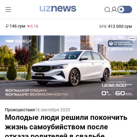
11 916 сум
28.92
13 749 сум
1 271 000 сум
32.19
МРОТ
146 сум
412 000 сум
-0.18
БРВ
Происшествия
16 сентября 2020
Молодые люди решили покончить
жизнь самоубийством после
отказа родителей в свадьбе