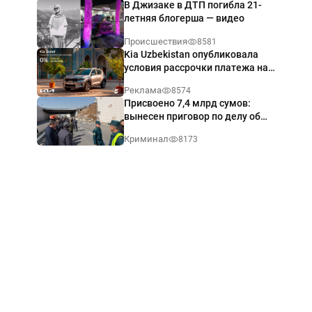
В Джизаке в ДТП погибла 21-
летняя блогерша — видео
Происшествия
8581
Kia Uzbekistan опубликовала
условия рассрочки платежа на
Kia Sonet со ставкой от 0%
Реклама
8574
годовых
Присвоено 7,4 млрд сумов:
вынесен приговор по делу об
обрушении путепровода в
Криминал
8173
Ташкенте