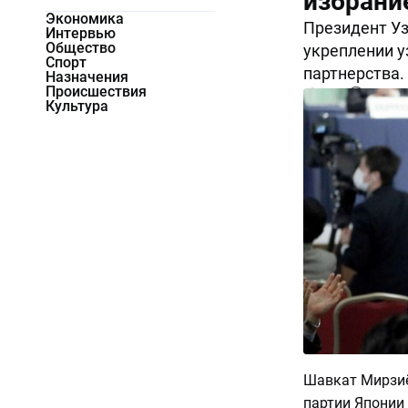
избрани
Экономика
Президент Уз
Интервью
Общество
укреплении у
Спорт
партнерства.
Назначения
Происшествия
5523
0
Культура
Шавкат Мирзиё
партии Японии 