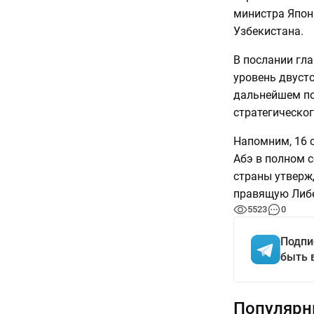
министра Япон
Узбекистана.
В послании гл
уровень двуст
дальнейшем по
стратегическог
Напомним, 16 с
Абэ в полном с
страны утверж
правящую Либе
5523
0
Подпи
быть 
Популярн