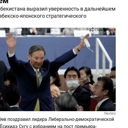
ем
бекистана выразил уверенность в дальнейшем
збекско-японского стратегического
Поделиться
Reuters
ев поздравил лидера Либерально-демократической
Ёсихидэ Сугу с избранием на пост премьера-