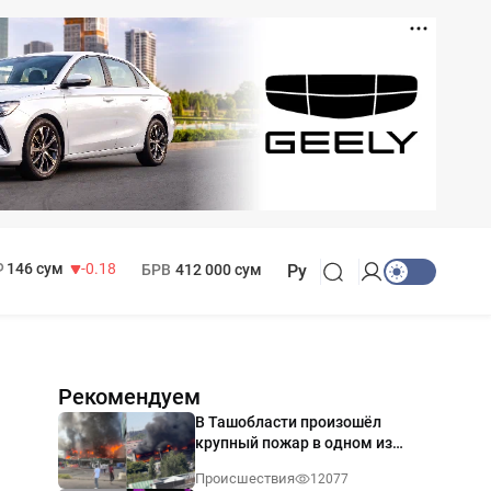
11 916 сум
28.92
13 749 сум
32.19
МРОТ
1 271 000 сум
146 сум
-0.18
БРВ
412 000 сум
Ру
Рекомендуем
В Ташобласти произошёл
крупный пожар в одном из
магазинов — видео
Происшествия
12077