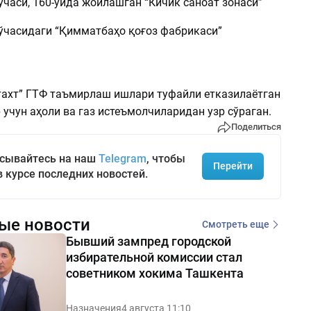
часи, 160-уйда жойлашган “Кичик саноат зонаси”
 кўчасидаги “Қимматбаҳо қоғоз фабрикаси”
тахт” ГТФ таъмирлаш ишлари туфайли етказилаётган
учун аҳоли ва газ истеъмолчиларидан узр сўраган.
Поделиться
сывайтесь на наш
Telegram
, чтобы
Перейти
в курсе последних новостей.
ые новости
Смотреть еще
Бывший зампред городской
избирательной комиссии стал
советником хокима Ташкента
Назначения
4 августа 11:10