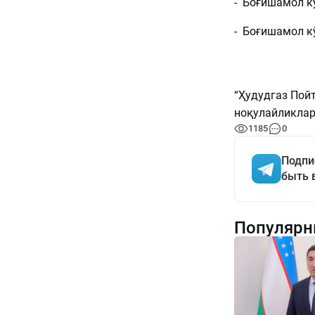
- Боғишамол кў
- Боғишамол
“Ҳудудгаз Пой
ноқулайликлар 
1185
0
Подпи
быть 
Популярн