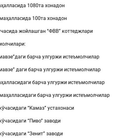
маҳалласида 1080та хонадон
 маҳалласида 100та хонадон
ўчасида жойлашган “ФВВ” коттеджлари
молчилари:
 мавзе”даги барча улгуржи истеъмолчилар
мавзе” даги барча улгуржи истеъмолчилар
маҳалласидаги барча улгуржи истеъмолчилар
 маҳалласидаги барча улгуржи истеъмолчилар
кўчасидаги “Камаз” устахонаси
кўчасидаги “Пиво” заводи
кўчасидаги “Зенит” заводи