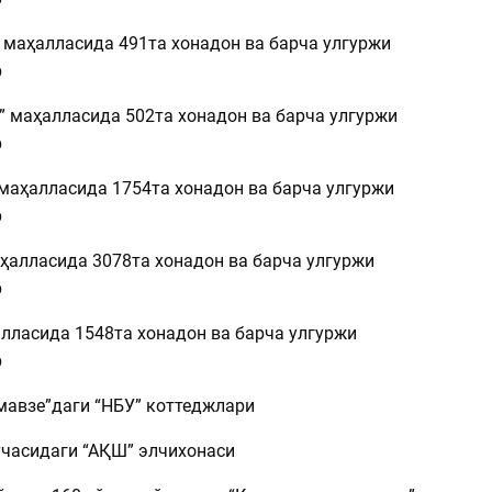
” маҳалласида 491та хонадон ва барча улгуржи
р
” маҳалласида 502та хонадон ва барча улгуржи
р
 маҳалласида 1754та хонадон ва барча улгуржи
р
аҳалласида 3078та хонадон ва барча улгуржи
р
алласида 1548та хонадон ва барча улгуржи
р
 мавзе”даги “НБУ” коттеджлари
ўчасидаги “АҚШ” элчихонаси