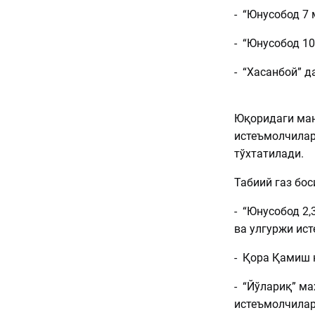
- “Юнусобод 7 
- “Юнусобод 10
- “Хасанб
Юқоридаги ман
истеъмолчилар
тўхтатилади.
Табиий газ бо
- “Юнусобод 2,3
ва улгуржи ис
- Қора Қамиш 
- “Йўлариқ” ма
истеъмолчила