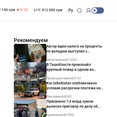
13 749 сум
32.19
МРОТ
1 271 000 сум
146 сум
-0.18
БРВ
412 000 сум
Ру
Рекомендуем
Автор идеи налога на проценты
по вкладам выступил с
разъяснением
Экономика
12361
В Ташобласти произошёл
крупный пожар в одном из
магазинов — видео
Происшествия
9101
Kia Uzbekistan опубликовала
условия рассрочки платежа на
Kia Sonet со ставкой от 0%
Реклама
8285
годовых
Присвоено 7,4 млрд сумов:
вынесен приговор по делу об
обрушении путепровода в
Криминал
7896
Ташкенте