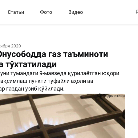
Статьи
Фото
Видео
тября 2020
Юнусободда газ таъминоти
а тўхтатилади
куни тумандаги 9-мавзеда қурилаётган юқори
тақсимлаш пункти туфайли аҳоли ва
р газдан узиб қўйилади.
Поделиться