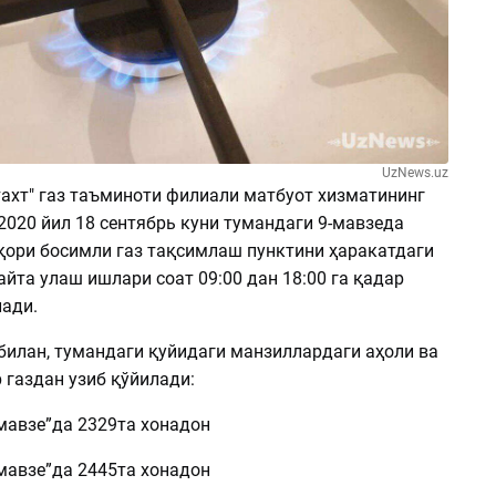
UzNews.uz
тахт" газ таъминоти филиали матбуот хизматининг
2020 йил 18 сентябрь куни тумандаги 9-мавзеда
қори босимли газ тақсимлаш пунктини ҳаракатдаги
айта улаш ишлари соат 09:00 дан 18:00 га қадар
ади.
билан, тумандаги қуйидаги манзиллардаги аҳоли ва
 газдан узиб қўйилади:
мавзе”да 2329та хонадон
мавзе”да 2445та хонадон