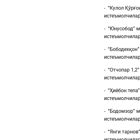
- “Кулол Қўрғо
истеъмолчила
- “Юнусобод” 
истеъмолчила
- “Бободехқон
истеъмолчила
- “Отчопар 1,2
истеъмолчила
- “Ҳиёбон тепа
истеъмолчила
- “Бодомзор” 
истеъмолчила
- “Янги тарнов
истеъмолчила