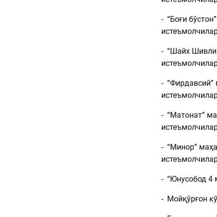
- “Боғи бўстон
истеъмолчила
- “Шайх Шивли
истеъмолчила
- “Фирдавсий”
истеъмолчила
- “Матонат” м
истеъмолчила
- “Минор” маҳ
истеъмолчила
- “Юнусобод 4
- Мойқўрғон к