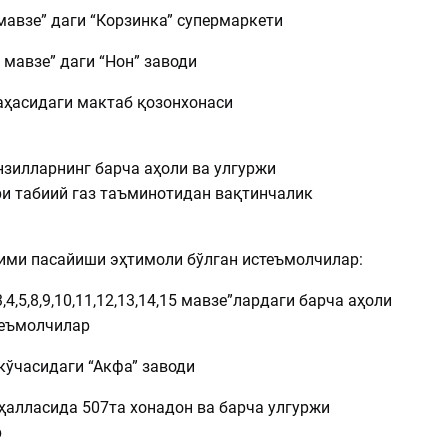
мавзе” даги “Корзинка” супермаркети
 мавзе” даги “Нон” заводи
ой” даҳасидаги мактаб қозонхонаси
зилларнинг барча аҳоли ва улгуржи
и табиий газ таъминотидан вақтинчалик
сими пасайиши эҳтимоли бўлган истеъмолчилар:
,4,5,8,9,10,11,12,13,14,15 мавзе”лардаги барча аҳоли
теъмолчилар
кўчасидаги “Акфа” заводи
ҳалласида 507та хонадон ва барча улгуржи
р