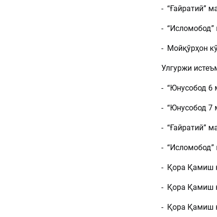
- “Ғайратий” 
- “Исломобод”
- Мойқўрҳон к
Улгуржи истеъ
- “Юнусобод 6
- “Юнусобод 7 
- “Ғайратий” 
- “Исломобод”
- Қора Қамиш 
- Қора Қамиш 
- Қора Қамиш 