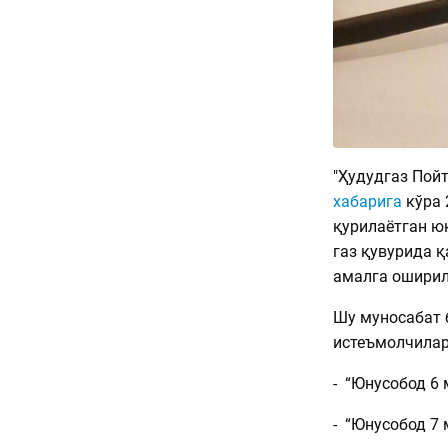
"Ҳудудгаз Пой
хабарига
кўра 
қурилаётган ю
газ қувурида қ
амалга оширил
Шу муносабат 
истеъмолчилар
- “Юнусобод 6 
- “Юнусобод 7 