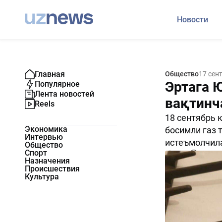
Новости
Главная
Общество
17 сен
Эртага 
Популярное
Лента новостей
вақтинч
Reels
18 сентябрь 
Экономика
босимли газ 
Интервью
истеъмолчила
Общество
Спорт
1185
0
Назначения
Происшествия
Культура