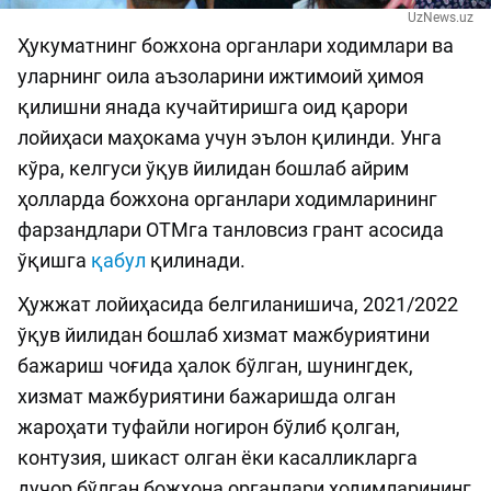
UzNews.uz
Ҳукуматнинг божхона органлари ходимлари ва
уларнинг оила аъзоларини ижтимоий ҳимоя
қилишни янада кучайтиришга оид қарори
лойиҳаси маҳокама учун эълон қилинди. Унга
кўра, келгуси ўқув йилидан бошлаб айрим
ҳолларда божхона органлари ходимларининг
фарзандлари ОТМга танловсиз грант асосида
ўқишга
қабул
қилинади.
Ҳужжат лойиҳасида белгиланишича, 2021/2022
ўқув йилидан бошлаб хизмат мажбуриятини
бажариш чоғида ҳалок бўлган, шунингдек,
хизмат мажбуриятини бажаришда олган
жароҳати туфайли ногирон бўлиб қолган,
контузия, шикаст олган ёки касалликларга
дучор бўлган божхона органлари ходимларининг