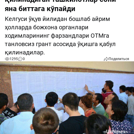
яна биттага кўпайди
Келгуси ўқув йилидан бошлаб айрим
ҳолларда божхона органлари
ходимларининг фарзандлари ОТМга
танловсиз грант асосида ўқишга қабул
қилинадилар.
1295
0
Поделиться