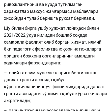
ривожлантириш ва кўзда тутилмаган
харажатлар махсус жамғармаси маблағлари
ҳисобидан тўлаб беришга рухсат берилади.
Шу билан бирга ушбу ҳужжат лойиҳаси билан
2021/2022 ўқув йилидан бошлаб соҳада
самарали фаолият олиб борган, хизмат, илмий
ёки педагогик фаолиятда юқори натижаларга
эришган божхона органларининг амалдаги
ходимлари фарзандларига:
– олий таълим муассасаларига белгиланган
давлат гранти асосида қабул
кўрсаткичларининг уч фоизи миқдорида давлат
гранти асосидаги қўшимча қабул кўрсаткичлари
ажратилади;
– ҳарбий таълим муассасаларига кириш учун