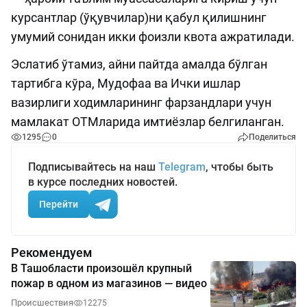
курсантлар (ўқувчилар)ни қабул қилишнинг
умумий сонидан икки фоизли квота ажратилади.
Эслатиб ўтамиз, айни пайтда амалда бўлган
тартибга кўра, Мудофаа ва Ички ишлар
вазирлиги ходимларининг фарзандлари учун
мамлакат ОТМларида имтиёзлар белгиланган.
1295
0
Поделиться
Подписывайтесь на наш
Telegram
, чтобы быть
в курсе последних новостей.
Перейти
Рекомендуем
В Ташобласти произошёл крупный
пожар в одном из магазинов — видео
Происшествия
12275