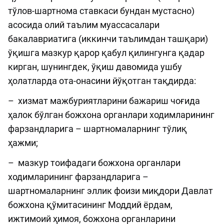
тўлов-шартнома ставкаси бундан мустасно)
асосида олий таълим муассасалари
бакалавриатига (иккинчи таълимдан ташқари)
ўқишга мазкур қарор қабул қилингунга қадар
кирган, шунингдек, ўқиш давомида ушбу
ҳолатларда ота-онасини йўқотган тақдирда:
– хизмат мажбуриятларини бажариш чоғида
ҳалок бўлган божхона органлари ходимларининг
фарзандларига – шартномаларнинг тўлиқ
ҳажми;
– мазкур тоифадаги божхона органлари
ходимларининг фарзандларига –
шартномаларнинг эллик фоизи миқдори Давлат
божхона қўмитасининг Моддий ёрдам,
ижтимоий ҳимоя, божхона органларини