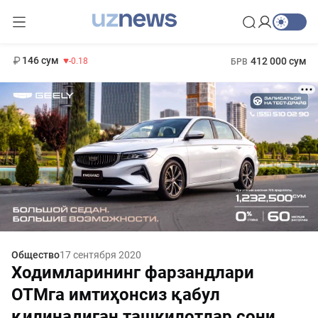
11 916 сум
28.92
13 749 сум
1 271 000 сум
32.19
МРОТ
146 сум
412 000 сум
-0.18
БРВ
Общество
17 сентября 2020
Ходимларининг фарзандлари
ОТМга имтиҳонсиз қабул
қилинадиган ташкилотлар сони