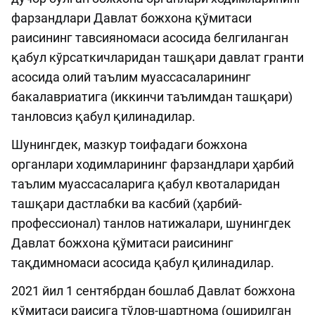
фарзандлари Давлат божхона қўмитаси
раисининг тавсияномаси асосида белгиланган
қабул кўрсаткичларидан ташқари давлат гранти
асосида олий таълим муассасаларининг
бакалавриатига (иккинчи таълимдан ташқари)
танловсиз қабул қилинадилар.
Шунингдек, мазкур тоифадаги божхона
органлари ходимларининг фарзандлари ҳарбий
таълим муассасаларига қабул квоталаридан
ташқари дастлабки ва касбий (ҳарбий-
профессионал) танлов натижалари, шунингдек
Давлат божхона қўмитаси раисининг
тақдимномаси асосида қабул қилинадилар.
2021 йил 1 сентябрдан бошлаб Давлат божхона
қўмитаси раисига тўлов-шартнома (оширилган