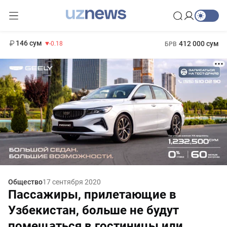
11 916 сум
28.92
13 749 сум
1 271 000 сум
32.19
МРОТ
146 сум
412 000 сум
-0.18
БРВ
Общество
17 сентября 2020
Пассажиры, прилетающие в
Узбекистан, больше не будут
помещаться в гостиницы или