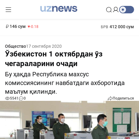
11 916 сум
28.92
13 749 сум
1 271 000 сум
32.19
МРОТ
146 сум
412 000 сум
-0.18
БРВ
Общество
17 сентября 2020
Ўзбекистон 1 октябрдан ўз
чегараларини очади
Бу ҳақда Республика махсус
комиссиясининг навбатдаги ахборотида
маълум қилинди.
5541
0
Поделиться