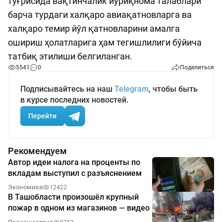
тўғрисида вақтинчалик йўриқнома талаблари
барча турдаги халқаро авиақатновларга ва
халқаро темир йўл қатновларини амалга
ошириш ҳолатларига ҳам тегишлилиги бўйича
татбиқ этилиши белгиланган.
5541
0
Поделиться
Подписывайтесь на наш
Telegram
, чтобы быть
в курсе последних новостей.
Перейти
Рекомендуем
Автор идеи налога на проценты по
вкладам выступил с разъяснением
Экономика
12422
В Ташобласти произошёл крупный
пожар в одном из магазинов — видео