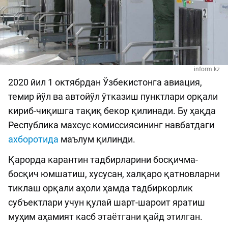
inform.kz
2020 йил 1 октябрдан Ўзбекистонга авиация,
темир йўл ва автойўл ўтказиш пунктлари орқали
кириб-чиқишга тақиқ бекор қилинади. Бу ҳақда
Республика махсус комиссиясининг навбатдаги
ахборотида
маълум қилинди.
Қарорда карантин тадбирларини босқичма-
босқич юмшатиш, хусусан, халқаро қатновларни
тиклаш орқали аҳоли ҳамда тадбиркорлик
субъектлари учун қулай шарт-шароит яратиш
муҳим аҳамият касб этаётгани қайд этилган.