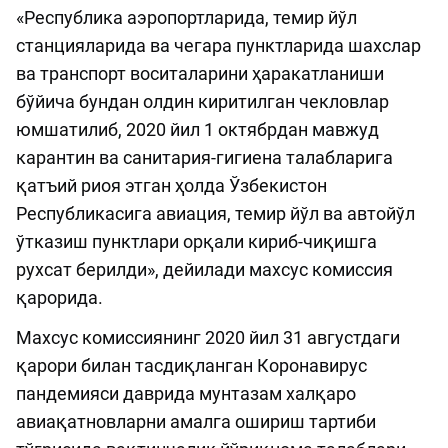
«Республика аэропортларида, темир йўл
станцияларида ва чегара пунктларида шахслар
ва транспорт воситаларини ҳаракатланиши
бўйича бундан олдин киритилган чекловлар
юмшатилиб, 2020 йил 1 октябрдан мавжуд
карантин ва санитария-гигиена талабларига
қатъий риоя этган ҳолда Ўзбекистон
Республикасига авиация, темир йўл ва автойўл
ўтказиш пунктлари орқали кириб-чиқишга
рухсат берилди», дейилади махсус комиссия
қарорида.
Махсус комиссиянинг 2020 йил 31 августдаги
қарори билан тасдиқланган Коронавирус
пандемияси даврида мунтазам халқаро
авиақатновларни амалга ошириш тартиби