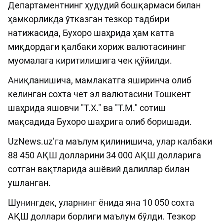
Департаментнинг ҳудудий бошқармаси билан
ҳамкорликда ўтказган тезкор тадбири
натижасида, Бухоро шаҳрида ҳам катта
миқдордаги қалбаки хориж валютасининг
муомалага киритилишига чек қўйилди.
Аниқланишича, мамлакатга яширинча олиб
келинган сохта чет эл валютасини Тошкент
шаҳрида яшовчи "Т.Х." ва "Т.М." сотиш
мақсадида Бухоро шаҳрига олиб боришади.
UzNews.uz’га маълум қилинишича, улар калбаки
88 450 АҚШ долларини 34 000 АҚШ долларига
сотган вақтларида ашёвий далиллар билан
ушланган.
Шунингдек, уларнинг ёнида яна 10 050 сохта
АҚШ доллари борлиги маълум бўлди. Тезкор