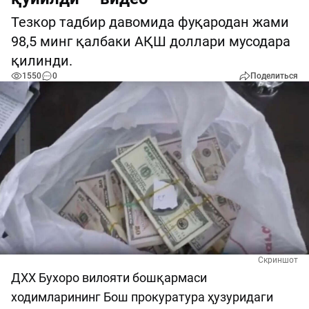
Тезкор тадбир давомида фуқародан жами
98,5 минг қалбаки АҚШ доллари мусодара
қилинди.
1550
0
Поделиться
Скриншот
ДХХ Бухоро вилояти бошқармаси
ходимларининг Бош прокуратура ҳузуридаги