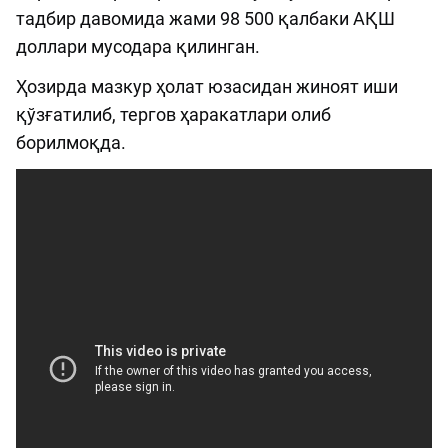
тадбир давомида жами 98 500 қалбаки АҚШ
доллари мусодара қилинган.
Ҳозирда мазкур ҳолат юзасидан жиноят иши
қўзғатилиб, тергов ҳаракатлари олиб
борилмоқда.