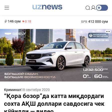
11 916 сум
28.92
13 749 сум
1 271 000 сум
32.19
МРОТ
146 сум
412 000 сум
-0.18
БРВ
Криминал
18 сентября 2020
“Қора бозор”да катта миқдордаги
сохта АҚШ доллари савдосига чек
қўйилди — видео