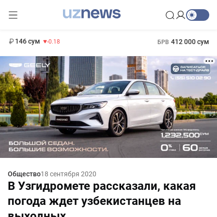
11 916 сум
28.92
13 749 сум
1 271 000 сум
32.19
МРОТ
146 сум
412 000 сум
-0.18
БРВ
Общество
18 сентября 2020
В Узгидромете рассказали, какая
погода ждет узбекистанцев на
выходных