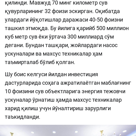
қилинди. Мавжуд 70 минг километр сув
қувурларининг 32 фоизи эскирган. Оқибатда
улардаги йўқотишлар даражаси 40-50 фоизни
ташкил этмоқда. Бу йилига қарийб 500 миллион
куб метр сув ёки ўртача 300 миллиард сўм
дегани. Бундан ташқари, жойлардаги насос
ускуналари ва махсус техникалар ҳам
таъмирталаб бўлиб қолган.
Шу боис келгуси йилдан инвестиция
дастурларида соҳага ажратилаётган маблағнинг
10 фоизини сув объектларига энергия тежовчи
ускуналар ўрнатиш ҳамда махсус техникалар
харид қилиш учун йўналтириш зарурлиги
таъкидланди.