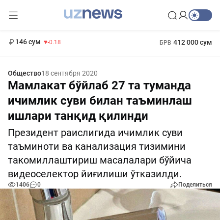
11 916 сум
28.92
13 749 сум
1 271 000 сум
32.19
МРОТ
146 сум
412 000 сум
-0.18
БРВ
Общество
18 сентября 2020
Мамлакат бўйлаб 27 та туманда
ичимлик суви билан таъминлаш
ишлари танқид қилинди
Президент раислигида ичимлик суви
таъминоти ва канализация тизимини
такомиллаштириш масалалари бўйича
видеоселектор йиғилиши ўтказилди.
1406
0
Поделиться