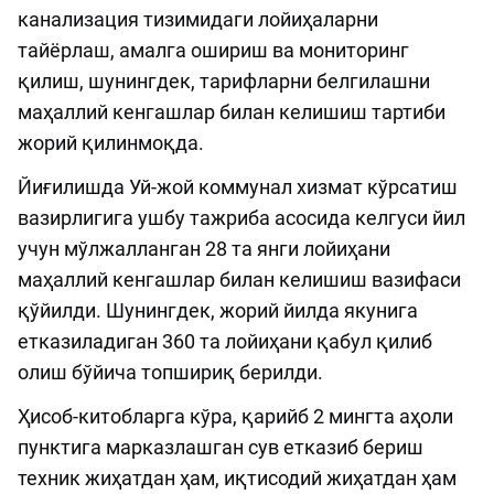
канализация тизимидаги лойиҳаларни
тайёрлаш, амалга ошириш ва мониторинг
қилиш, шунингдек, тарифларни белгилашни
маҳаллий кенгашлар билан келишиш тартиби
жорий қилинмоқда.
Йиғилишда Уй-жой коммунал хизмат кўрсатиш
вазирлигига ушбу тажриба асосида келгуси йил
учун мўлжалланган 28 та янги лойиҳани
маҳаллий кенгашлар билан келишиш вазифаси
қўйилди. Шунингдек, жорий йилда якунига
етказиладиган 360 та лойиҳани қабул қилиб
олиш бўйича топшириқ берилди.
Ҳисоб-китобларга кўра, қарийб 2 мингта аҳоли
пунктига марказлашган сув етказиб бериш
техник жиҳатдан ҳам, иқтисодий жиҳатдан ҳам