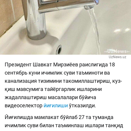
UzNews.uz
Президент Шавкат Мирзиёев раислигида 18
сентябрь куни ичимлик суви таъминоти ва
канализация тизимини такомиллаштириш, куз-
қиш мавсумига тайёргарлик ишларини
жадаллаштириш масалалари бўйича
видеоселектор
йиғилиши
ўтказилди.
Йиғилишда мамлакат бўйлаб 27 та туманда
ичимлик суви билан таъминлаш ишлари танқид