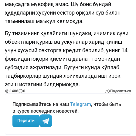
мақсадга мувофиқ эмас. Шу боис бундай
ҳудудларни хусусий сектор орқали сув билан
таъминлаш маъқул келмоқда.
Бу тизимнинг қулайлиги шундаки, ичимлик суви
объектлари қуриш ва ускуналар харид қилиш
учун хусусий секторга кредит берилиб, унинг 14
фоизидан юқори қисмига давлат томонидан
субсидия ажратилади. Бугунги кунда кўплаб
тадбиркорлар шундай лойиҳаларда иштирок
этиш истагини билдирмоқда.
1406
0
Поделиться
Подписывайтесь на наш
Telegram
, чтобы быть
в курсе последних новостей.
Перейти