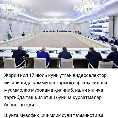
Жорий йил 17 июль куни ўтган видеоселектор
йиғилишида коммунал тармоқлар соҳасидаги
муаммолар муҳокама қилиниб, ишни янгича
тартибда ташкил этиш бўйича кўрсатмалар
берилган эди.
Шунга мувофиқ, ичимлик суви таъминоти ва