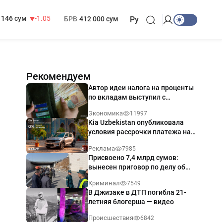
13 717 сум
-25.83
МРОТ
1 271 000 сум
146 сум
-1.05
БРВ
412 000 сум
Ру
Рекомендуем
Автор идеи налога на проценты
по вкладам выступил с
разъяснением
Экономика
11997
Kia Uzbekistan опубликовала
условия рассрочки платежа на
Kia Sonet со ставкой от 0%
Реклама
7985
годовых
Присвоено 7,4 млрд сумов:
вынесен приговор по делу об
обрушении путепровода в
Криминал
7549
Ташкенте
В Джизаке в ДТП погибла 21-
летняя блогерша — видео
Происшествия
6842