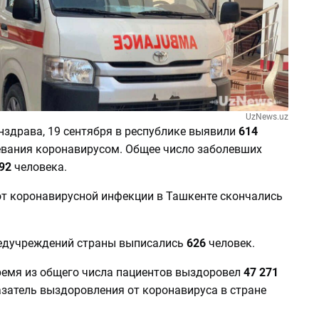
UzNews.uz
здрава, 19 сентября в республике выявили
614
евания коронавирусом. Общее число заболевших
92
человека.
 от коронавирусной инфекции в Ташкенте скончались
медучреждений страны выписались
626
человек.
ремя из общего числа пациентов выздоровел
47 271
азатель выздоровления от коронавируса в стране
.