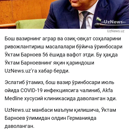
UzNews.uz
Бош вазирнинг аграр ва озиқ-овқат соҳаларини
ривожлантириш масалалари бўйича ўринбосари
Ўктам Барноев 56 ёшида вафот этди. Бу ҳақда
Ўктам Барноевнинг яқин қариндоши
UzNews.uz’га хабар берди.
Эслатиб ўтамиз, бош вазир ўринбосари июль
ойида COVID-19 инфекциясига чалиниб, Akfa
Medline хусусий клиникасида даволанган эди.
UzNews.uz манбаси маълум қилишича, Ўктам
Барноев ўлимидан олдин Германияда
даволанган.