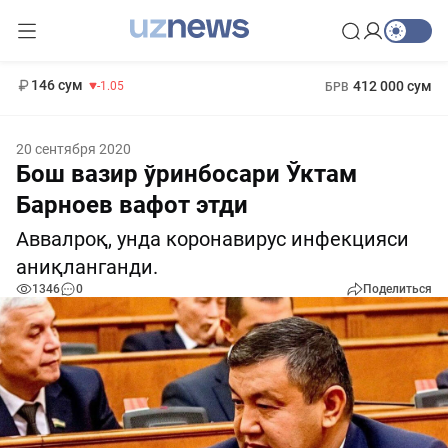
11 887 сум
-55.49
13 717 сум
1 271 000 сум
-25.83
МРОТ
146 сум
412 000 сум
-1.05
БРВ
20 сентября 2020
Бош вазир ўринбосари Ўктам
Барноев вафот этди
Аввалроқ, унда коронавирус инфекцияси
аниқланганди.
1346
0
Поделиться