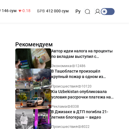
13 749 сум
32.19
МРОТ
1 271 000 сум
146 сум
-0.18
БРВ
412 000 сум
Ру
Рекомендуем
Автор идеи налога на проценты
по вкладам выступил с
разъяснением
Экономика
12486
В Ташобласти произошёл
крупный пожар в одном из
магазинов — видео
Происшествия
10120
Kia Uzbekistan опубликовала
условия рассрочки платежа на
Kia Sonet со ставкой от 0%
Реклама
8338
годовых
В Джизаке в ДТП погибла 21-
летняя блогерша — видео
Происшествия
8022