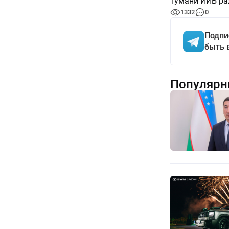
тумани ИИБ ра
1332
0
Подпи
быть 
Популярн