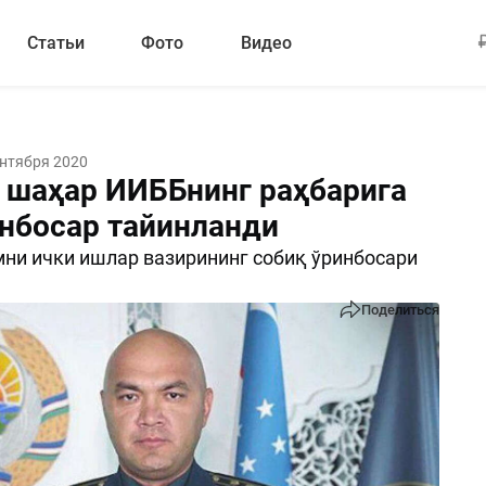
Статьи
Фото
Видео
ентября 2020
 шаҳар ИИББнинг раҳбарига
инбосар тайинланди
ни ички ишлар вазирининг собиқ ўринбосари
Поделиться