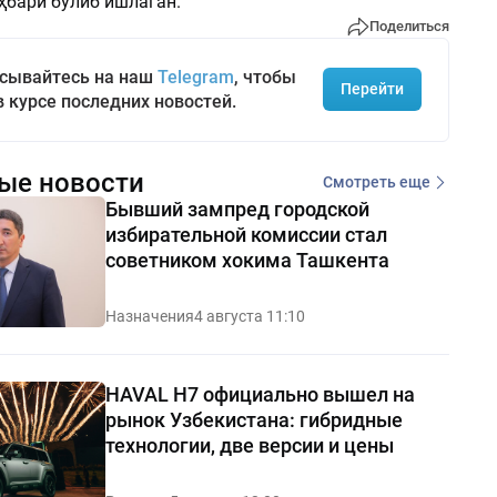
ҳбари бўлиб ишлаган.
Поделиться
сывайтесь на наш
Telegram
, чтобы
Перейти
в курсе последних новостей.
ые новости
Смотреть еще
Бывший зампред городской
избирательной комиссии стал
советником хокима Ташкента
Назначения
4 августа 11:10
HAVAL H7 официально вышел на
рынок Узбекистана: гибридные
технологии, две версии и цены