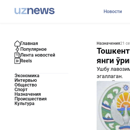
Новости
Главная
Назначения
21 с
Тошкент
Популярное
Лента новостей
янги ўр
Reels
Ушбу лавозим
Экономика
эгаллаган.
Интервью
1332
0
Общество
Спорт
Назначения
Происшествия
Культура