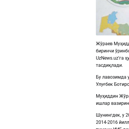
Жўраев Муҳидд
биринчи ўринб
UzNews.uz'га 
тасдиқлади.
Бу лавозимда 
Улуғбек Ботиро
Муҳиддин Жўра
ишлар вазирин
Шунингдек, у 2
2014-2016 йил