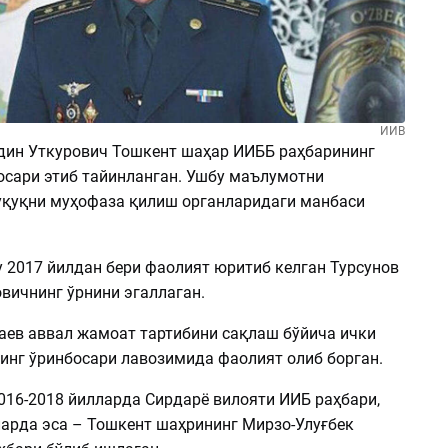
ИИВ
ин Уткурович Тошкент шаҳар ИИББ раҳбарининг
осари этиб тайинланган. Ушбу маълумотни
ҳуқуқни муҳофаза қилиш органларидаги манбаси
у 2017 йилдан бери фаолият юритиб келган Турсунов
вичнинг ўрнини эгаллаган.
ев аввал жамоат тартибини сақлаш бўйича ички
инг ўринбосари лавозимида фаолият олиб борган.
016-2018 йилларда Сирдарё вилояти ИИБ раҳбари,
ларда эса – Тошкент шаҳрининг Мирзо-Улуғбек