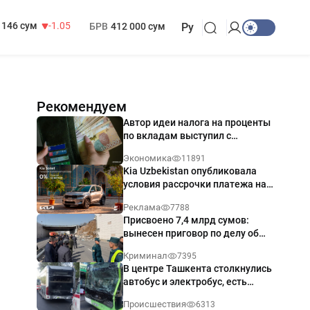
13 717 сум
-25.83
МРОТ
1 271 000 сум
146 сум
-1.05
БРВ
412 000 сум
Ру
Рекомендуем
Автор идеи налога на проценты
по вкладам выступил с
разъяснением
Экономика
11891
Kia Uzbekistan опубликовала
условия рассрочки платежа на
Kia Sonet со ставкой от 0%
Реклама
7788
годовых
Присвоено 7,4 млрд сумов:
вынесен приговор по делу об
обрушении путепровода в
Криминал
7395
Ташкенте
В центре Ташкента столкнулись
автобус и электробус, есть
пострадавший — видео
Происшествия
6313