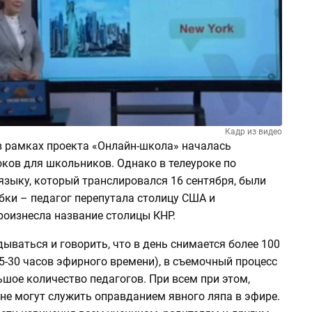
Кадр из видео
 в рамках проекта «Онлайн-школа» началась
оков для школьников. Однако в телеуроке по
языку, который транслировался 16 сентября, были
ки – педагог перепутала столицу США и
роизнесла название столицы КНР.
ваться и говорить, что в день снимается более 100
25-30 часов эфирного времени), в съемочный процесс
шое количество педагогов. При всем при этом,
не могут служить оправданием явного ляпа в эфире.