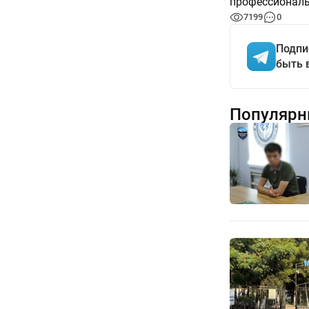
профессиональ
7199
0
Подпи
быть 
Популярн