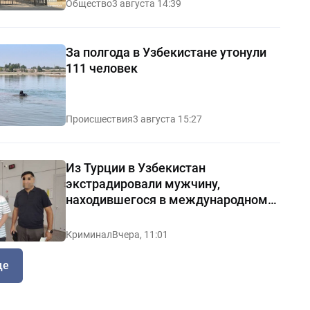
Общество
3 августа 14:39
За полгода в Узбекистане утонули
111 человек
Происшествия
3 августа 15:27
Из Турции в Узбекистан
экстрадировали мужчину,
находившегося в международном
розыске
Криминал
Вчера, 11:01
ще