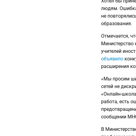
Хотел бы прине
людям. Ошибка
не повторялись
образования.
Отмечается, чт
Министерство 
учителей инос
объявило
конк
расширения ко
«Мы просим ши
сетей не дискр
«Онлайн-школа.
работа, есть 
предотвращени
сообщении МН
В Министерстве