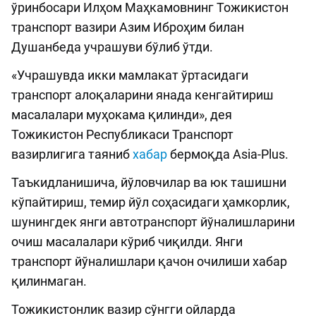
ўринбосари Илҳом Маҳкамовнинг Тожикистон
транспорт вазири Азим Иброҳим билан
Душанбеда учрашуви бўлиб ўтди.
«Учрашувда икки мамлакат ўртасидаги
транспорт алоқаларини янада кенгайтириш
масалалари муҳокама қилинди», дея
Тожикистон Республикаси Транспорт
вазирлигига таяниб
хабар
бермоқда Asia-Plus.
Таъкидланишича, йўловчилар ва юк ташишни
кўпайтириш, темир йўл соҳасидаги ҳамкорлик,
шунингдек янги автотранспорт йўналишларини
очиш масалалари кўриб чиқилди. Янги
транспорт йўналишлари қачон очилиши хабар
қилинмаган.
Тожикистонлик вазир сўнгги ойларда