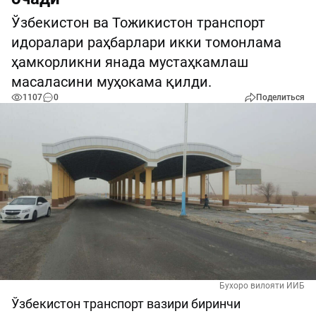
Ўзбекистон ва Тожикистон транспорт
идоралари раҳбарлари икки томонлама
ҳамкорликни янада мустаҳкамлаш
масаласини муҳокама қилди.
1107
0
Поделиться
Бухоро вилояти ИИБ
Ўзбекистон транспорт вазири биринчи