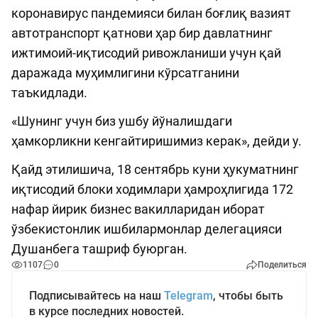
коронавирус пандемияси билан боғлиқ вазият
автотранспорт қатнови ҳар бир давлатнинг
ижтимоий-иқтисодий ривожланиши учун қай
даражада муҳимлигини кўрсатганини
таъкидлади.
«Шунинг учун биз ушбу йўналишдаги
ҳамкорликни кенгайтиришимиз керак», дейди у.
Қайд этилишича, 18 сентябрь куни ҳукуматнинг
иқтисодий блоки ходимлари ҳамроҳлигида 172
нафар йирик бизнес вакилларидан иборат
ўзбекистонлик ишбилармонлар делегацияси
Душанбега ташриф буюрган.
1107
0
Поделиться
Подписывайтесь на наш
Telegram
, чтобы быть
в курсе последних новостей.