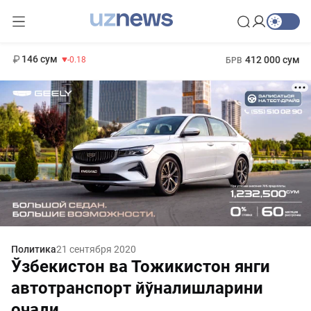
11 916 сум
28.92
13 749 сум
1 271 000 сум
32.19
МРОТ
146 сум
412 000 сум
-0.18
БРВ
Политика
21 сентября 2020
Ўзбекистон ва Тожикистон янги
автотранспорт йўналишларини
очади