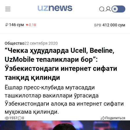
11 916 сум
28.92
13 749 сум
1 271 000 сум
32.19
МРОТ
146 сум
412 000 сум
-0.18
БРВ
Общество
22 сентября 2020
“Чекка ҳудудларда Ucell, Beeline,
UzMobile тепаликлари бор”:
Ўзбекистондаги интернет сифати
танқид қилинди
Ёшлар пресс-клубида мутасадди
ташкилотлар вакиллари ўртасида
Ўзбекистондаги алоқа ва интернет сифати
муҳокама қилинди.
1557
0
Поделиться