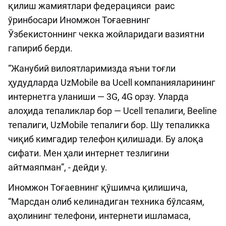
қилиш жамиятлари федерацияси раис
ўринбосари Иномжон Тоғаевнинг
Ўзбекистоннинг чекка жойларидаги вазиятни
гапириб берди.
“Жанубий вилоятларимизда яъни тоғли
ҳудудларда UzMobile ва Ucell компанияларининг
интернетга уланиши — 3G, 4G орзу. Уларда
алоҳида тепаликлар бор — Ucell тепалиги, Beeline
тепалиги, UzMobile тепалиги бор. Шу тепаликка
чиқиб кимгадир телефон қилишади. Бу алоқа
сифати. Мен ҳали интернет тезлигини
айтмаяпман”, - дейди у.
Иномжон Тоғаевнинг қўшимча қилишича,
“Марсдан олиб келинадиган техника бўлсаям,
аҳолининг телефони, интернети ишламаса,