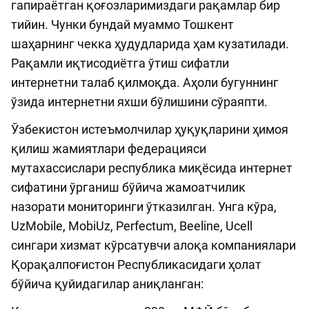
гапираётган қоғозларимиздаги рақамлар бир
тийин. Чунки бундай муаммо Тошкент
шаҳарнинг чекка ҳудудларида ҳам кузатилади.
Рақамли иқтисодиётга ўтиш сифатли
интернетни талаб қилмоқда. Аҳоли бугуннинг
ўзида интернетни яхши бўлишини сўраяпти.
Ўзбекистон истеъмолчилар ҳуқуқларини ҳимоя
қилиш жамиятлари федерацияси
мутахассислари республика миқёсида интернет
сифатини ўрганиш бўйича жамоатчилик
назорати мониторинги ўтказилган. Унга кўра,
UzMobile, MobiUz, Perfectum, Beeline, Ucell
сингари хизмат кўрсатувчи алоқа компаниялари
Қорақалпоғистон Республикасидаги ҳолат
бўйича қуйидагилар аниқланган: