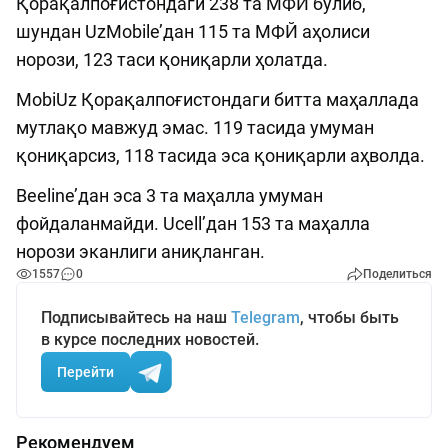
Қорақалпоғистондаги 238 та МФЙ бўлиб,
шундан UzMobile’дан 115 та МФЙ аҳолиси
норози, 123 таси қониқарли ҳолатда.
MobiUz Қорақалпоғистондаги битта маҳаллада
мутлақо мавжуд эмас. 119 тасида умуман
қониқарсиз, 118 тасида эса қониқарли аҳволда.
Beeline’дан эса 3 та маҳалла умуман
фойдаланмайди. Ucell’дан 153 та маҳалла
норози эканлиги аниқланган.
1557
0
Поделиться
Подписывайтесь на наш
Telegram
, чтобы быть
в курсе последних новостей.
Перейти
Рекомендуем