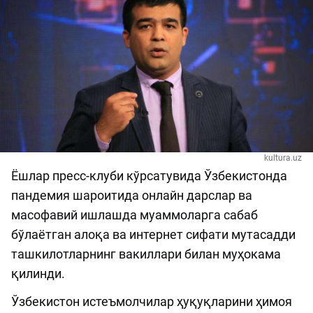
kultura.uz
Ёшлар пресс-клуби кўрсатувида Ўзбекистонда
пандемия шароитида онлайн дарслар ва
масофавий ишлашда муаммоларга сабаб
бўлаётган алоқа ва интернет сифати мутасадди
ташкилотларнинг вакиллари билан муҳокама
қилинди.
Ўзбекистон истеъмолчилар ҳуқуқларини ҳимоя