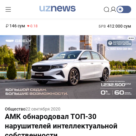
11 916 сум
28.92
13 749 сум
1 271 000 сум
32.19
МРОТ
146 сум
412 000 сум
-0.18
БРВ
Общество
22 сентября 2020
АМК обнародовал ТОП-30
нарушителей интеллектуальной
собственности