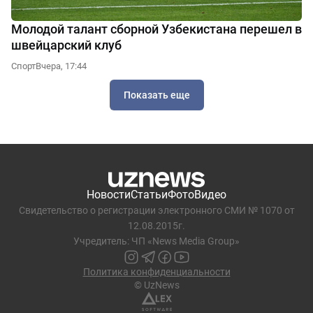
Молодой талант сборной Узбекистана перешел в
швейцарский клуб
Спорт
Вчера, 17:44
Показать еще
Новости
Статьи
Фото
Видео
Свидетельство о регистрации электронного СМИ № 1070 от
12.08.2015г.
Учредитель: ЧП «News Media Group»
Политика конфиденциальности
© UzNews