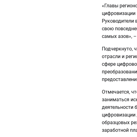
«Главы регионо
цифровизации н
Руководители 
свою повседне
самых азов», 
Подчеркнуто, ч
отрасли и рег
сфере цифрово
преобразовани
предоставлени
Отмечается, чт
заниматься ис
деятельности б
цифровизации 
образцовых ре
заработной пла