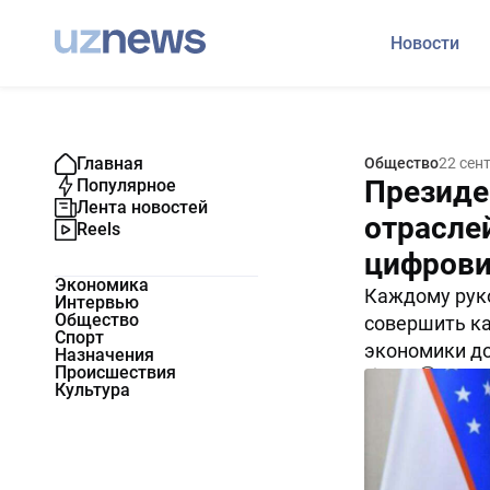
Новости
Главная
Общество
22 сен
Президе
Популярное
Лента новостей
отрасле
Reels
цифрови
Экономика
Каждому руко
Интервью
Общество
совершить к
Спорт
экономики до
Назначения
Происшествия
3576
0
Культура