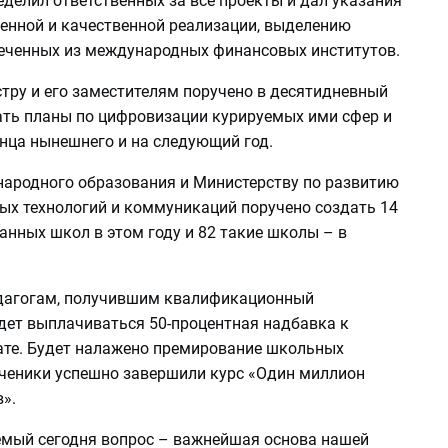
делил ответственных за все проекты и дал указания
менной и качественной реализации, выделению
леченных из международных финансовых институтов.
тру и его заместителям поручено в десятидневный
ать планы по цифровизации курируемых ими сфер и
онца нынешнего и на следующий год.
народного образования и Министерству по развитию
х технологий и коммуникаций поручено создать 14
нных школ в этом году и 82 такие школы – в
едагогам, получившим квалификационный
удет выплачиваться 50-процентная надбавка к
ате. Будет налажено премирование школьных
 ученики успешно завершили курс «Один миллион
».
мый сегодня вопрос – важнейшая основа нашей