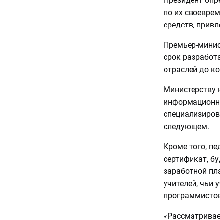
Президент опре
по их своевре
средств, прив
Премьер-минис
срок разработ
отраслей до к
Министерству 
информационны
специализирова
следующем.
Кроме того, п
сертификат, б
заработной пл
учителей, чьи
программистов
«Рассматривае