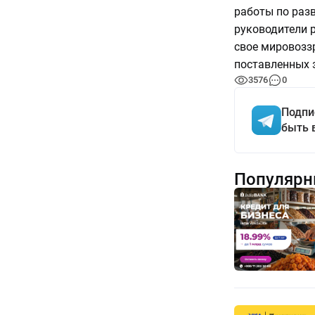
работы по раз
руководители р
свое мировозз
поставленных з
3576
0
Подпи
быть 
Популярн