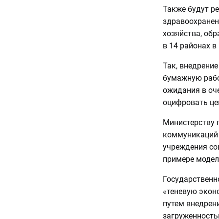
Также будут р
здравоохранени
хозяйства, обр
в 14 районах в
Так, внедрени
бумажную рабо
ожидания в оч
оцифровать це
Министерству 
коммуникаций 
учреждения со
примере модел
Государственн
«теневую эконо
путем внедрен
загруженность