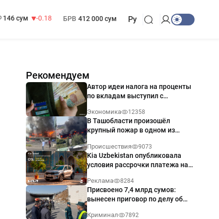
13 749 сум
32.19
МРОТ
1 271 000 сум
146 сум
-0.18
БРВ
412 000 сум
Ру
Рекомендуем
Автор идеи налога на проценты
по вкладам выступил с
разъяснением
Экономика
12358
В Ташобласти произошёл
крупный пожар в одном из
магазинов — видео
Происшествия
9073
Kia Uzbekistan опубликовала
условия рассрочки платежа на
Kia Sonet со ставкой от 0%
Реклама
8284
годовых
Присвоено 7,4 млрд сумов:
вынесен приговор по делу об
обрушении путепровода в
Криминал
7892
Ташкенте