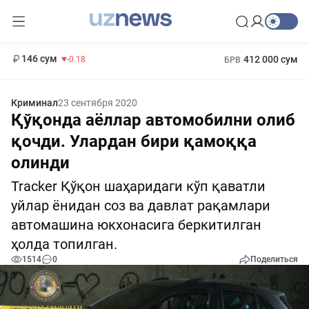
11 916 сум
28.92
13 749 сум
1 271 000 сум
32.19
МРОТ
146 сум
412 000 сум
-0.18
БРВ
Криминал
23 сентября 2020
Қўқонда аёллар автомобилни олиб
қочди. Улардан бири қамоққа
олинди
Tracker Қўқон шаҳаридаги кўп қаватли
уйлар ёнидан соз ва давлат рақамлари
автомашина юкхонасига беркитилган
ҳолда топилган.
1514
0
Поделиться