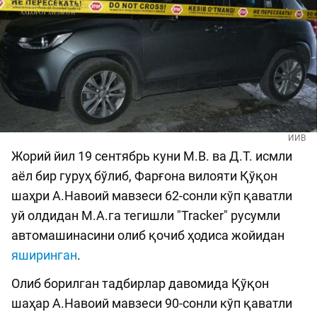
ИИВ
Жорий йил 19 сентябрь куни М.В. ва Д.Т. исмли
аёл бир гуруҳ бўлиб, Фарғона вилояти Қўқон
шаҳри А.Навоий мавзеси 62-сонли кўп қаватли
уй олдидан М.А.га тегишли "Tracker" русумли
автомашинасини олиб қочиб ҳодиса жойидан
яширинган
.
Олиб борилган тадбирлар давомида Қўқон
шаҳар А.Навоий мавзеси 90-сонли кўп қаватли