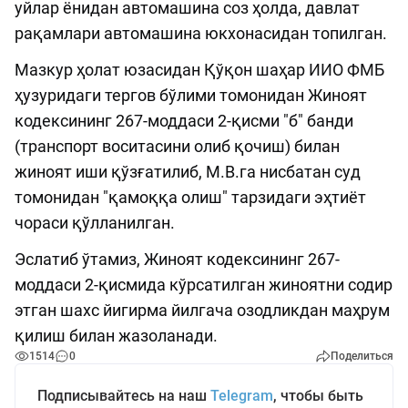
уйлар ёнидан автомашина соз ҳолда, давлат
рақамлари автомашина юкхонасидан топилган.
Мазкур ҳолат юзасидан Қўқон шаҳар ИИО ФМБ
ҳузуридаги тергов бўлими томонидан Жиноят
кодексининг 267-моддаси 2-қисми "б" банди
(транспорт воситасини олиб қочиш) билан
жиноят иши қўзғатилиб, М.В.га нисбатан суд
томонидан "қамоққа олиш" тарзидаги эҳтиёт
чораси қўлланилган.
Эслатиб ўтамиз, Жиноят кодексининг 267-
моддаси 2-қисмида кўрсатилган жиноятни содир
этган шахс йигирма йилгача озодликдан маҳрум
қилиш билан жазоланади.
1514
0
Поделиться
Подписывайтесь на наш
Telegram
, чтобы быть