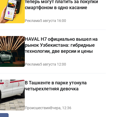
теперь могут платить за покупки
смартфоном в одно касание
Реклама
5 августа 16:00
HAVAL H7 официально вышел на
рынок Узбекистана: гибридные
технологии, две версии и цены
Реклама
5 августа 12:00
В Ташкенте в парке утонула
четырехлетняя девочка
Происшествия
Вчера, 12:36