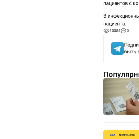
пациентов с ко
В инфекционны
пациента.
10354
0
Подпи
быть 
Популярн