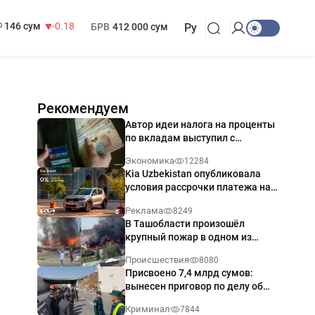
13 749 сум
32.19
МРОТ
1 271 000 сум
146 сум
-0.18
БРВ
412 000 сум
Ру
Рекомендуем
Автор идеи налога на проценты
по вкладам выступил с
разъяснением
Экономика
12284
Kia Uzbekistan опубликовала
условия рассрочки платежа на
Kia Sonet со ставкой от 0%
Реклама
8249
годовых
В Ташобласти произошёл
крупный пожар в одном из
магазинов — видео
Происшествия
8080
Присвоено 7,4 млрд сумов:
вынесен приговор по делу об
обрушении путепровода в
Криминал
7844
Ташкенте