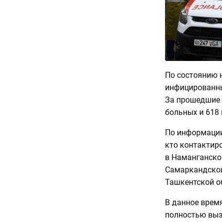
По состоянию н
инфицированных
За прошедшие 
больных и 618
По информации
кто контактиро
в Наманганской
Самаркандской 
Ташкентской об
В данное врем
полностью выз