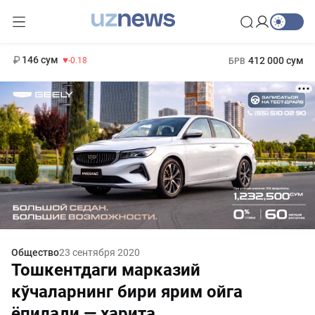
11 916 сум
28.92
13 749 сум
1 271 000 сум
32.19
МРОТ
146 сум
412 000 сум
-0.18
БРВ
Общество
23 сентября 2020
Тошкентдаги марказий
кўчаларнинг бири ярим ойга
ёпилади — харита