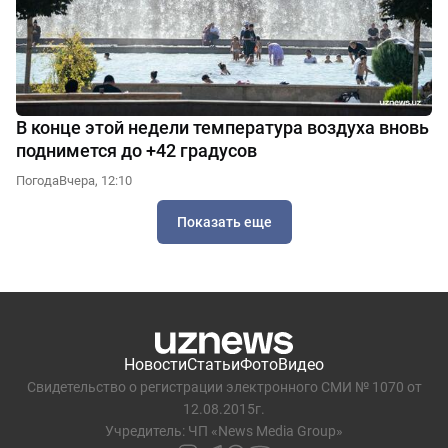
В конце этой недели температура воздуха вновь
поднимется до +42 градусов
Погода
Вчера, 12:10
Показать еще
Новости
Статьи
Фото
Видео
Свидетельство о регистрации электронного СМИ № 1070 от
12.08.2015г.
Учредитель: ЧП «News Media Group»