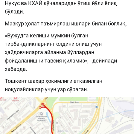
Нукус ва КХАЙ кўчаларидан ўтиш йўли ёпиқ
бўлади.
Мазкур ҳолат таъмирлаш ишлари билан боғлиқ.
«Вужудга келиши мумкин бўлган
тирбандликларнинг олдини олиш учун
ҳайдовчиларга айланма йўллардан
фойдаланишни тавсия қиламиз», - дейилади
хабарда.
Тошкент шаҳар ҳокимлиги етказилган
ноқулайликлар учун узр сўраган.