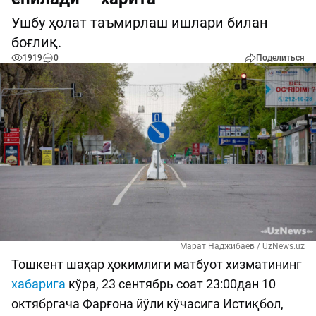
Ушбу ҳолат таъмирлаш ишлари билан
боғлиқ.
1919
0
Поделиться
Марат Наджибаев / UzNews.uz
Тошкент шаҳар ҳокимлиги матбуот хизматининг
хабарига
кўра, 23 сентябрь соат 23:00дан 10
октябргача Фарғона йўли кўчасига Истиқбол,