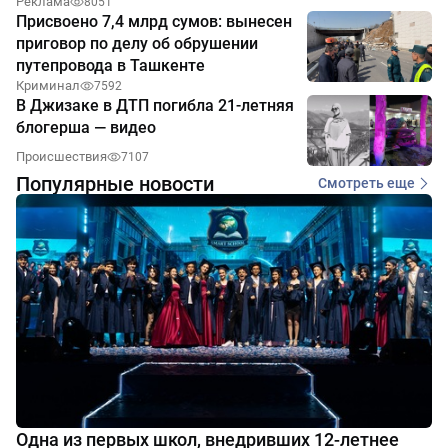
Реклама
8051
Присвоено 7,4 млрд сумов: вынесен
приговор по делу об обрушении
путепровода в Ташкенте
Криминал
7592
В Джизаке в ДТП погибла 21-летняя
блогерша — видео
Происшествия
7107
Популярные новости
Смотреть еще
Одна из первых школ, внедривших 12-летнее