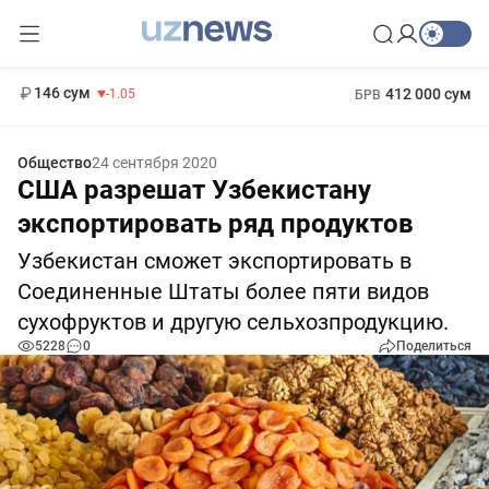
11 887 сум
-55.49
13 717 сум
1 271 000 сум
-25.83
МРОТ
146 сум
412 000 сум
-1.05
БРВ
Общество
24 сентября 2020
США разрешат Узбекистану
экспортировать ряд продуктов
Узбекистан сможет экспортировать в
Соединенные Штаты более пяти видов
сухофруктов и другую сельхозпродукцию.
5228
0
Поделиться