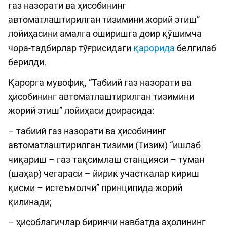
газ назорати ва ҳисобининг
автоматлаштирилган тизимини жорий этиш”
лойиҳасини амалга оширишга доир қўшимча
чора-тадбирлар тўғрисидаги
қарорида
белгилаб
берилди.
Қарорга мувофиқ, “Табиий газ назорати ва
ҳисобининг автоматлаштирилган тизимини
жорий этиш” лойиҳаси доирасида:
– табиий газ назорати ва ҳисобининг
автоматлаштирилган тизими (Тизим) “ишлаб
чиқариш – газ тақсимлаш станцияси – туман
(шаҳар) чегараси – йирик участкалар кириш
қисми – истеъмолчи” принципида жорий
қилинади;
– ҳисоблагичлар биринчи навбатда аҳолининг