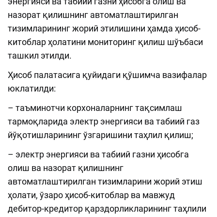
энергияси ва табиий газни ҳисобга олиш ва
назорат қилишнинг автоматлаштирилган
тизимларининг жорий этилишини ҳамда ҳисоб-
китоблар ҳолатини мониторинг қилиш шўъбаси
ташкил этилди.
Ҳисоб палатасига қуйидаги қўшимча вазифалар
юклатилди:
– таъминотчи корхоналарнинг тақсимлаш
тармоқларида электр энергияси ва табиий газ
йўқотишларининг ўзгаришини таҳлил қилиш;
– электр энергияси ва табиий газни ҳисобга
олиш ва назорат қилишнинг
автоматлаштирилган тизимларини жорий этиш
ҳолати, ўзаро ҳисоб-китоблар ва мавжуд
дебитор-кредитор қарздорликларининг таҳлили