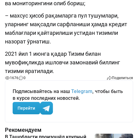
ва мониторингини олиб бориш;
– махсус ҳисоб рақамларга пул тушумлари,
уларнинг мақсадли сарфланиши ҳамда кредит
маблағлари қайтарилиши устидан тизимли
назорат ўрнатиш.
2021 йил 1 июнга қадар Тизим билан
мувофиқликда ишловчи замонавий биллинг
тизими яратилади.
1676
0
Поделиться
Подписывайтесь на наш
Telegram
, чтобы быть
в курсе последних новостей.
Перейти
Рекомендуем
В Ташобласти произошёл крупный