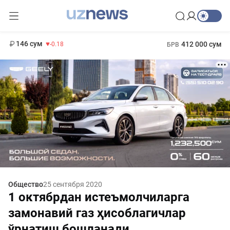
11 916 сум
28.92
13 749 сум
1 271 000 сум
32.19
МРОТ
146 сум
412 000 сум
-0.18
БРВ
Общество
25 сентября 2020
1 октябрдан истеъмолчиларга
замонавий газ ҳисоблагичлар
ўрнатиш бошланади