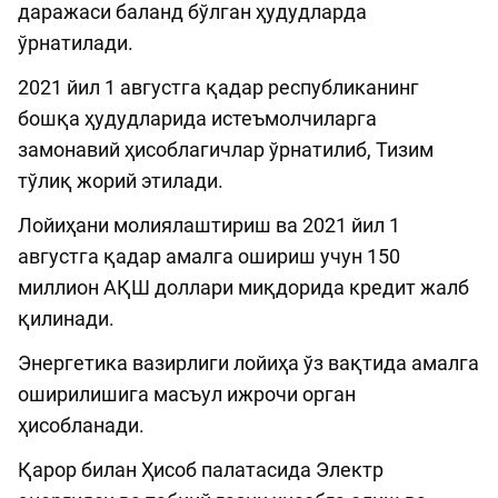
даражаси баланд бўлган ҳудудларда
ўрнатилади.
2021 йил 1 августга қадар республиканинг
бошқа ҳудудларида истеъмолчиларга
замонавий ҳисоблагичлар ўрнатилиб, Тизим
тўлиқ жорий этилади.
Лойиҳани молиялаштириш ва 2021 йил 1
августга қадар амалга ошириш учун 150
миллион АҚШ доллари миқдорида кредит жалб
қилинади.
Энергетика вазирлиги лойиҳа ўз вақтида амалга
оширилишига масъул ижрочи орган
ҳисобланади.
Қарор билан Ҳисоб палатасида Электр