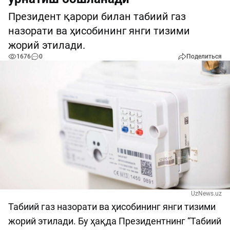
Президент қарори билан табиий газ
назорати ва ҳисобининг янги тизими
жорий этилади.
1676
0
Поделиться
UzNews.uz
Табиий газ назорати ва ҳисобининг янги тизими
жорий этилади. Бу ҳақда Президентнинг “Табиий