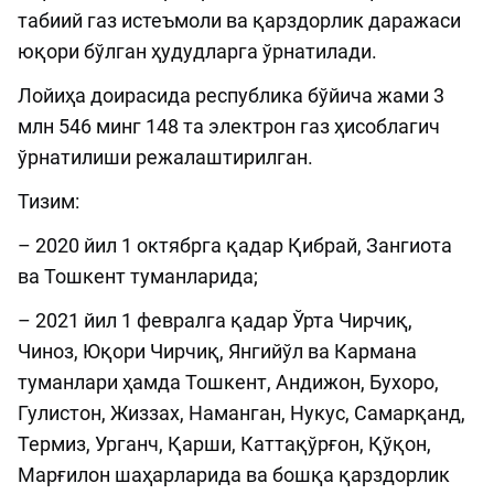
табиий газ истеъмоли ва қарздорлик даражаси
юқори бўлган ҳудудларга ўрнатилади.
Лойиҳа доирасида республика бўйича жами 3
млн 546 минг 148 та электрон газ ҳисоблагич
ўрнатилиши режалаштирилган.
Тизим:
– 2020 йил 1 октябрга қадар Қибрай, Зангиота
ва Тошкент туманларида;
– 2021 йил 1 февралга қадар Ўрта Чирчиқ,
Чиноз, Юқори Чирчиқ, Янгийўл ва Кармана
туманлари ҳамда Тошкент, Андижон, Бухоро,
Гулистон, Жиззах, Наманган, Нукус, Самарқанд,
Термиз, Урганч, Қарши, Каттақўрғон, Қўқон,
Марғилон шаҳарларида ва бошқа қарздорлик