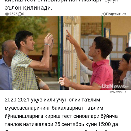
эълон қилинади.
2526
0
Поделиться
UzNews.uz
2020-2021-ўқув йили учун олий таълим
муассасаларининг бакалавриат таълим
йўналишларига кириш тест синовлари бўйича
танлов натижалари 25 сентябрь куни 15:00 да