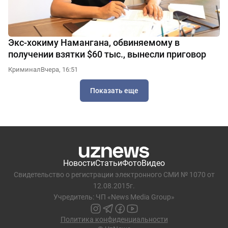
Экс-хокиму Намангана, обвиняемому в
получении взятки $60 тыс., вынесли приговор
Криминал
Вчера, 16:51
Показать еще
Новости
Статьи
Фото
Видео
Свидетельство о регистрации электронного СМИ № 1070 от
12.08.2015г.
Учредитель: ЧП «News Media Group»
Политика конфиденциальности