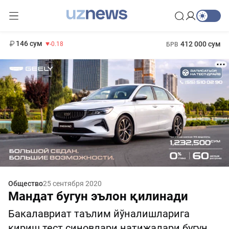
11 916 сум
28.92
13 749 сум
1 271 000 сум
32.19
МРОТ
146 сум
412 000 сум
-0.18
БРВ
Общество
25 сентября 2020
Мандат бугун эълон қилинади
Бакалавриат таълим йўналишларига
кириш тест синовлари натижалари бугун