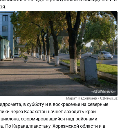
ря.
Поделиться
Марат Наджибаев / UzNews.uz
идромета, в субботу и в воскресенье на северные
ики через Казахстан начнет заходить край
ициклона, сформировавшийся над районами
а. По Каракалпакстану, Хорезмской области и в