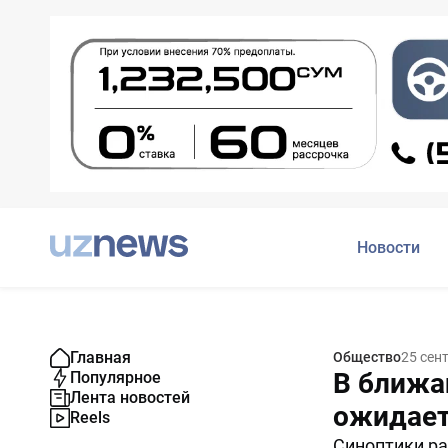
Новости
Главная
Общество
25 сен
В ближа
Популярное
Лента новостей
ожидает
Reels
Синоптики ра