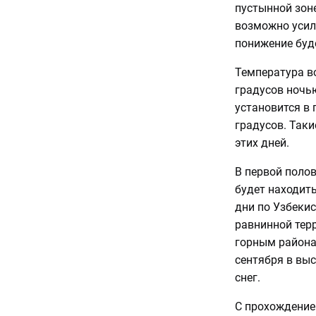
пустынной зоне
возможно усиле
понижение буд
Температура в
градусов ночью
установится в 
градусов. Таки
этих дней.
В первой поло
будет находить
дни по Узбекис
равнинной терр
горным района
сентября в вы
снег.
С прохождение