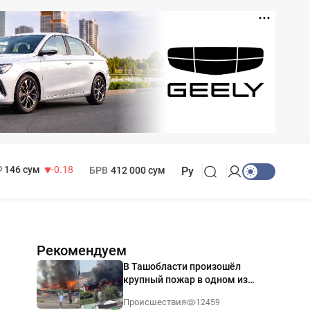
11 916 сум
28.92
13 749 сум
32.19
МРОТ
1 271 000 сум
146 сум
-0.18
БРВ
412 000 сум
Ру
Рекомендуем
В Ташобласти произошёл
крупный пожар в одном из
магазинов — видео
Происшествия
12459