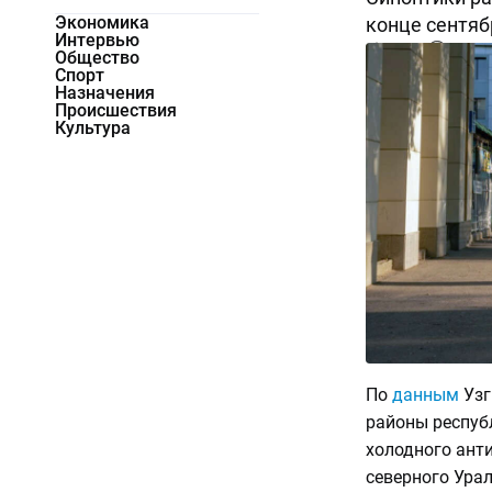
Экономика
конце сентяб
Интервью
10728
0
Общество
Спорт
Назначения
Происшествия
Культура
По
данным
Узг
районы республ
холодного ант
северного Урал