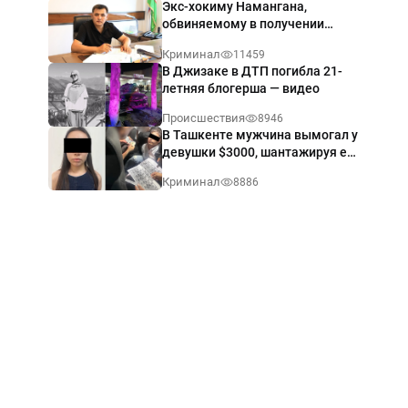
Экс-хокиму Намангана,
обвиняемому в получении
взятки $60 тыс., вынесли
Криминал
11459
приговор
В Джизаке в ДТП погибла 21-
летняя блогерша — видео
Происшествия
8946
В Ташкенте мужчина вымогал у
девушки $3000, шантажируя её
интимными фото — видео
Криминал
8886