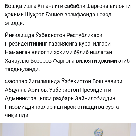
Бошқа ишга ўтганлиги сабабли Фарғона вилояти
ҳокими Шуҳрат Ғаниев вазифасидан озод
этилди.
Йиғилишда Ўзбекистон Республикаси
Президентининг тавсиясига кўра, илгари
Наманган вилояти ҳокими бўлиб ишлаган
Хайрулло Бозоров Фарғона вилояти ҳокими этиб
тасдиқланди.
Фаоллар йиғилишида Ўзбекистон Бош вазири
Абдулла Арипов, Ўзбекистон Президенти
Администрацияси раҳбари Зайнилобиддин
Низомиддиновлар иштирок этишди ва сўзга
чиқишди.