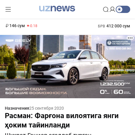
11 916 сум
28.92
13 749 сум
1 271 000 сум
32.19
МРОТ
146 сум
412 000 сум
-0.18
БРВ
Назначения
25 сентября 2020
Расман: Фарғона вилоятига янги
ҳоким тайинланди