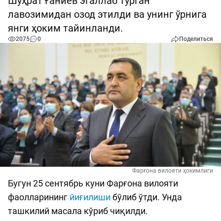
Шуҳрат Ғаниев эгаллаб турган
лавозимидан озод этилди ва унинг ўрнига
янги ҳоким тайинланди.
2075
0
Поделиться
Фарғона вилояти ҳокимлиги
Бугун 25 сентябрь куни Фарғона вилояти
фаолларининг
йиғилиши
бўлиб ўтди. Унда
ташкилий масала кўриб чиқилди.