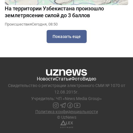
На территории Узбекистана произошло
землетрясение силой до 3 баллов
Происшествия
Сегодня, 08:50
Показать еще
Новости
Статьи
Фото
Видео
Свидетельство о регистрации электронного СМИ № 1070 от
12.08.2015г.
Учредитель: ЧП «News Media Group»
Политика конфиденциальности
© UzNews