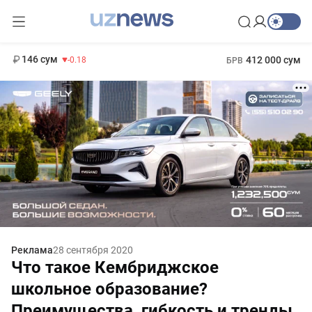
11 916 сум
28.92
13 749 сум
1 271 000 сум
32.19
МРОТ
146 сум
412 000 сум
-0.18
БРВ
Реклама
28 сентября 2020
Что такое Кембриджское
школьное образование?
Преимущества, гибкость и тренды