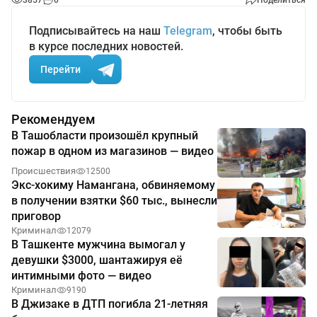
3857
0
Поделиться
Подписывайтесь на наш
Telegram
, чтобы быть
в курсе последних новостей.
Перейти
Рекомендуем
В Ташобласти произошёл крупный
пожар в одном из магазинов — видео
Происшествия
12500
Экс-хокиму Намангана, обвиняемому
в получении взятки $60 тыс., вынесли
приговор
Криминал
12079
В Ташкенте мужчина вымогал у
девушки $3000, шантажируя её
интимными фото — видео
Криминал
9190
В Джизаке в ДТП погибла 21-летняя